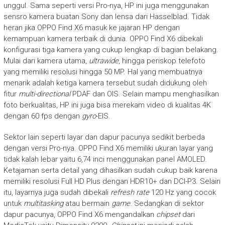
unggul. Sama seperti versi Pro-nya, HP ini juga menggunakan
sensro kamera buatan Sony dan lensa dari Hasselblad. Tidak
heran jika OPPO Find X6 masuk ke jajaran HP dengan
kemampuan kamera terbaik di dunia. OPPO Find X6 dibekali
konfigurasi tiga kamera yang cukup lengkap di bagian belakang.
Mulai dari kamera utama,
ultrawide
, hingga periskop telefoto
yang memiliki resolusi hingga 50 MP. Hal yang membuatnya
menarik adalah ketiga kamera tersebut sudah didukung oleh
fitur
multi-directional
PDAF dan OIS. Selain mampu menghasilkan
foto berkualitas, HP ini juga bisa merekam video di kualitas 4K
dengan 60 fps dengan
gyro
-EIS.
Sektor lain seperti layar dan dapur pacunya sedikit berbeda
dengan versi Pro-nya. OPPO Find X6 memiliki ukuran layar yang
tidak kalah lebar yaitu 6,74 inci menggunakan panel AMOLED.
Ketajaman serta detail yang dihasilkan sudah cukup baik karena
memiliki resolusi Full HD Plus dengan HDR10+ dan DCI-P3. Selain
itu, layarnya juga sudah dibekali
refresh rate
120 Hz yang cocok
untuk
multitasking
atau bermain
game
. Sedangkan di sektor
dapur pacunya, OPPO Find X6 mengandalkan
chipset
dari