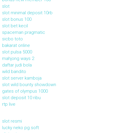
slot
slot minimal deposit 10rb
slot bonus 100
slot bet kecil
spaceman pragmatic
sicbo toto
bakarat online
slot pulsa 5000
mahjong ways 2
daftar judi bola
wild bandito
slot server kamboja
slot wild bounty showdown
gates of olympus 1000
slot deposit 10 ribu
rtp live
slot resmi
lucky neko pg soft