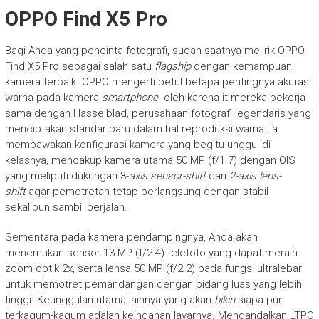
OPPO Find X5 Pro
Bagi Anda yang pencinta fotografi, sudah saatnya melirik OPPO
Find X5 Pro sebagai salah satu
flagship
dengan kemampuan
kamera terbaik. OPPO mengerti betul betapa pentingnya akurasi
warna pada kamera
smartphone
. oleh karena it mereka bekerja
sama dengan Hasselblad, perusahaan fotografi legendaris yang
menciptakan standar baru dalam hal reproduksi warna. Ia
membawakan konfigurasi kamera yang begitu unggul di
kelasnya, mencakup kamera utama 50 MP (f/1.7) dengan OIS
yang meliputi dukungan 3-
axis sensor-shift
dan
2-axis lens-
shift
agar pemotretan tetap berlangsung dengan stabil
sekalipun sambil berjalan.
Sementara pada kamera pendampingnya, Anda akan
menemukan sensor 13 MP (f/2.4) telefoto yang dapat meraih
zoom optik 2x, serta lensa 50 MP (f/2.2) pada fungsi ultralebar
untuk memotret pemandangan dengan bidang luas yang lebih
tinggi. Keunggulan utama lainnya yang akan
bikin
siapa pun
terkagum-kagum adalah keindahan layarnya. Mengandalkan LTPO