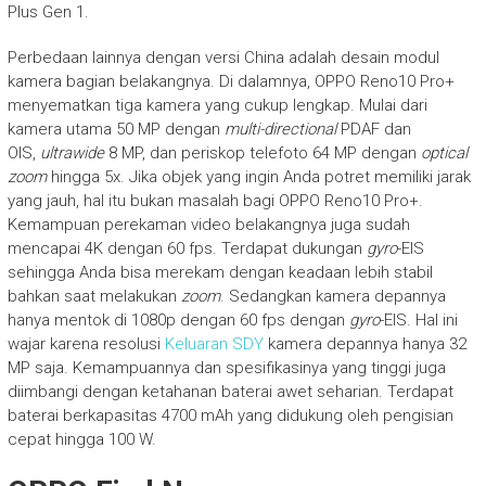
Plus Gen 1.
Perbedaan lainnya dengan versi China adalah desain modul
kamera bagian belakangnya. Di dalamnya, OPPO Reno10 Pro+
menyematkan tiga kamera yang cukup lengkap. Mulai dari
kamera utama 50 MP dengan
multi-directional
PDAF dan
OIS,
ultrawide
8 MP, dan periskop telefoto 64 MP dengan
optical
zoom
hingga 5x. Jika objek yang ingin Anda potret memiliki jarak
yang jauh, hal itu bukan masalah bagi OPPO Reno10 Pro+.
Kemampuan perekaman video belakangnya juga sudah
mencapai 4K dengan 60 fps. Terdapat dukungan
gyro
-EIS
sehingga Anda bisa merekam dengan keadaan lebih stabil
bahkan saat melakukan
zoom
. Sedangkan kamera depannya
hanya mentok di 1080p dengan 60 fps dengan
gyro
-EIS. Hal ini
wajar karena resolusi
Keluaran SDY
kamera depannya hanya 32
MP saja. Kemampuannya dan spesifikasinya yang tinggi juga
diimbangi dengan ketahanan baterai awet seharian. Terdapat
baterai berkapasitas 4700 mAh yang didukung oleh pengisian
cepat hingga 100 W.