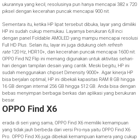
ukurannya yang kecil, resolusinya pun hanya mencapai 382 x 720
piksel dengan kecerahan puncak mencapai 900 nit.
Sementara itu, ketika HP lipat tersebut dibuka, layar yang dimiliki
HP ini sudah cukup memukau. Layarnya berukuran 6,8 inci
dengan panel Foldable AMOLED yang mampu mencapai resolusi
Full HD Plus. Selain itu, layar ini juga didukung oleh
refresh
rate
120 Hz, HDR10+, dan kecerahan puncak mencapai 1600 nit.
OPPO Find N2 Flip ini memang digunakan untuk aktivitas sehari-
hari dengan tampilan desain yang cantik. Meski begitu, HP ini
sudah menggunakan chipset Dimensity 9000+. Agar kinerja HP
bisa berjalan optimal, HP ini dibekali kapasitas RAM 8 GB hingga
16 GB dengan internal 256 GB hingga 512 GB. Anda bisa dengan
bebas menyimpan berbagai berkas dan aplikasi yang berukuran
besar.
OPPO Find X6
erada di seri yang sama, OPPO Find X6 memiliki kemampuan
yang tidak jauh berbeda dari versi Pro-nya yaitu OPPO Find X6
Pro. OPPO Find X6 juga dibekali kemampuan kamera yang cukup