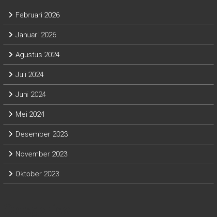
Februari 2026
Januari 2026
Agustus 2024
Juli 2024
Juni 2024
Mei 2024
Desember 2023
November 2023
Oktober 2023
Categories