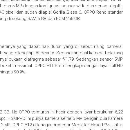
P dan 5 MP dengan konfigurasi sensor wide dan sensor depth.
40 pixel dan sudah dilapisi Gorilla Glass 6. OPPO Reno standar
yang di sokong RAM 6 GB dan ROM 256 GB.
eranya yang dapat naik turun yang di sebut rising camera.
 yang dilengkapi AI beauty. Sedangkan dual kamera belakang
yai bukaan diafragma sebesar f/1.79. Sedangkan sensor 5MP
bokeh maksimal. OPPO F11 Pro dilengkapi dengan layar full HD
 hingga 90,9%.
B. Hp OPPO termurah ini hadir dengan layar berukuran 6,22
rop). Hp OPPO ini punya kamera selfie 5 MP dengan dua kamera
+ 2 MP. OPPO A12 ditenagai prosesor Mediatek Helio P35. Untuk