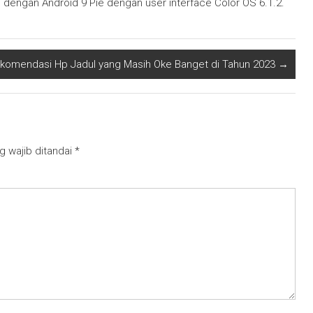
 dengan Android 9 Pie dengan user interface Color OS 6.1.2.
komendasi Hp Jadul yang Masih Oke Banget di Tahun 2023
→
g wajib ditandai
*