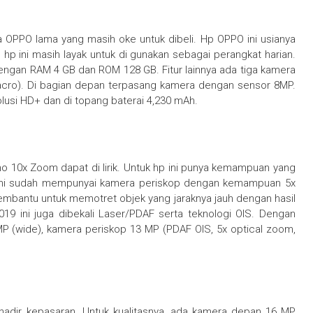
a OPPO lama yang masih oke untuk dibeli. Hp OPPO ini usianya
, hp ini masih layak untuk di gunakan sebagai perangkat harian.
engan RAM 4 GB dan ROM 128 GB. Fitur lainnya ada tiga kamera
cro). Di bagian depan terpasang kamera dengan sensor 8MP.
lusi HD+ dan di topang baterai 4,230 mAh.
 10x Zoom dapat di lirik. Untuk hp ini punya kemampuan yang
PO ini sudah mempunyai kamera periskop dengan kemampuan 5x
membantu untuk memotret objek yang jaraknya jauh dengan hasil
2019 ini juga dibekali Laser/PDAF serta teknologi OIS. Dengan
MP (wide), kamera periskop 13 MP (PDAF OIS, 5x optical zoom,
adir kepasaran. Untuk kualitasnya, ada kamera depan 16 MP