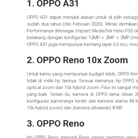
1. OPPO A31
OPPO A31 dapat menjadi alasan untuk di pilih sebag
sudah dua tahun (rilis Februari 2020). Meski demikian
Performanya ditenagai chipset MediaTek Helio P35 d
belakang dengan konfigurasi 12MP + 2MP + 2MP (ma
OPPO A31 juga mempunyai bentang layar 6,5 inci, reso
2. OPPO Reno 10x Zoom
Untuk kamu yang mempunyai budget lebih, OPPO Reno
tidak di miliki hp lainnya. Sesuai namanya, hp OP
optical zoom dan 10x hybrid zoom. Fitur ini sangat 
yang baik. Selain itu, kamera di OPPO lama rilisan 
konfigurasi kameranya terdiri dari kamera utama 48 
10x hybrid zoom) dan (kamera ultrawide) 8 MP.
3. OPPO Reno
Hp OPPO Reno menjadi Reno series pertama yang h