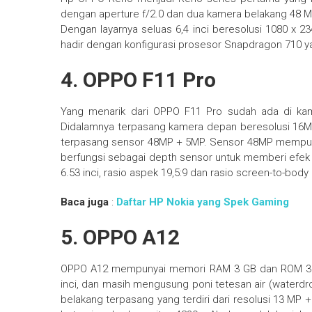
dengan aperture f/2.0 dan dua kamera belakang 48 M
Dengan layarnya seluas 6,4 inci beresolusi 1080 x 23
hadir dengan konfigurasi prosesor Snapdragon 710 
4. OPPO F11 Pro
Yang menarik dari OPPO F11 Pro sudah ada di kam
Didalamnya terpasang kamera depan beresolusi 16MP
terpasang sensor 48MP + 5MP. Sensor 48MP mempun
berfungsi sebagai depth sensor untuk memberi efek 
6.53 inci, rasio aspek 19,5:9 dan rasio screen-to-body
Baca juga
:
Daftar HP Nokia yang Spek Gaming
5. OPPO A12
OPPO A12 mempunyai memori RAM 3 GB dan ROM 32 G
inci, dan masih mengusung poni tetesan air (waterd
belakang terpasang yang terdiri dari resolusi 13 MP 