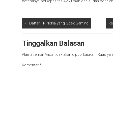
baterainya berkapasitas 4230 mAh dan sudah berjalan
←
Daftar HP Nokia yang Spek Gaming
Re
Tinggalkan Balasan
Alamat email Anda tidak akan dipublikasikan.
Ruas yan
Komentar
*