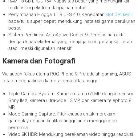
RAM 18 GB LPDDR5X: Kapasitas besar yang memungkinkan
multitasking ekstrem tanpa hambatan.
Penyimpanan Hingga 1 TB UFS 4.0: Kecepatan
slot bet kecil
baca/tulis super cepat, mendukung instalasi game berukuran
besar.
Sistem Pendingin AeroActive Cooler 9: Pendinginan aktif
dengan kipas eksternal yang menjaga suhu perangkat tetap
stabil meski digunakan intensif.
Kamera dan Fotografi
Walaupun fokus utama ROG Phone 9 Pro adalah gaming, ASUS
tetap menghadirkan kamera berkualitas tinggi:
Triple Camera System: Kamera utama 64 MP dengan sensor
Sony IMX, kamera ultra-wide 13 MP, dan kamera telephoto 8
MP.
Mode Gaming Capture: Fitur khusus untuk merekam
gameplay dengan kualitas tinggi tanpa mengganggu
performa.
Video 8K HDR: Mendukung perekaman video hingga resolusi