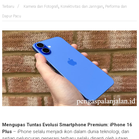
,
,
Terbaru
Kamera dan Fotografi
Konektivitas dan Jaringan
Performa dan
Dapur Pacu
Mengupas Tuntas Evolusi Smartphone Premium: iPhone 16
Plus
– iPhone selalu menjadi ikon dalam dunia teknologi, dan
setiap peluncuran generasi terbaru selalu dinanti oleh jutaan