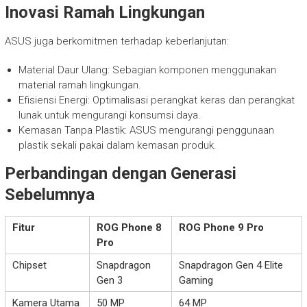
Inovasi Ramah Lingkungan
ASUS juga berkomitmen terhadap keberlanjutan:
Material Daur Ulang: Sebagian komponen menggunakan
material ramah lingkungan.
Efisiensi Energi: Optimalisasi perangkat keras dan perangkat
lunak untuk mengurangi konsumsi daya.
Kemasan Tanpa Plastik: ASUS mengurangi penggunaan
plastik sekali pakai dalam kemasan produk.
Perbandingan dengan Generasi
Sebelumnya
Fitur
ROG Phone 8
ROG Phone 9 Pro
Pro
Chipset
Snapdragon
Snapdragon Gen 4 Elite
Gen 3
Gaming
Kamera Utama
50 MP
64 MP