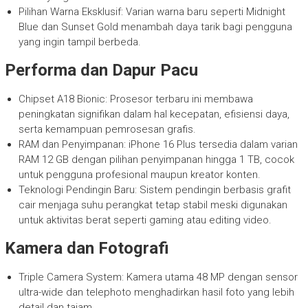
Pilihan Warna Eksklusif: Varian warna baru seperti Midnight
Blue dan Sunset Gold menambah daya tarik bagi pengguna
yang ingin tampil berbeda.
Performa dan Dapur Pacu
Chipset A18 Bionic: Prosesor terbaru ini membawa
peningkatan signifikan dalam hal kecepatan, efisiensi daya,
serta kemampuan pemrosesan grafis.
RAM dan Penyimpanan: iPhone 16 Plus tersedia dalam varian
RAM 12 GB dengan pilihan penyimpanan hingga 1 TB, cocok
untuk pengguna profesional maupun kreator konten.
Teknologi Pendingin Baru: Sistem pendingin berbasis grafit
cair menjaga suhu perangkat tetap stabil meski digunakan
untuk aktivitas berat seperti gaming atau editing video.
Kamera dan Fotografi
Triple Camera System: Kamera utama 48 MP dengan sensor
ultra-wide dan telephoto menghadirkan hasil foto yang lebih
detail dan tajam.