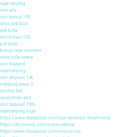
rajamahjong
slot qris
slot bonus 100
situs judi bola
judi bola
slot bonus 100
judi bola
bonus new member
situs bola online
slot thailand
rajamahjong
slot deposit 10k
mahjong ways 2
sbotop link
spaceman slot
slot deposit 10rb
rajamahjong login
https://www.drjeppson.com/our-services--treatments
https://drjoseroiz.com/especialista/
https://www.drjeppson.com/resources