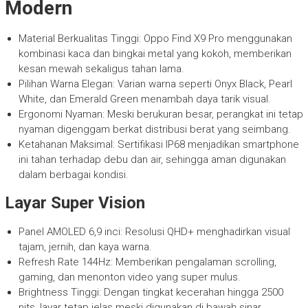
Modern
Material Berkualitas Tinggi: Oppo Find X9 Pro menggunakan
kombinasi kaca dan bingkai metal yang kokoh, memberikan
kesan mewah sekaligus tahan lama.
Pilihan Warna Elegan: Varian warna seperti Onyx Black, Pearl
White, dan Emerald Green menambah daya tarik visual.
Ergonomi Nyaman: Meski berukuran besar, perangkat ini tetap
nyaman digenggam berkat distribusi berat yang seimbang.
Ketahanan Maksimal: Sertifikasi IP68 menjadikan smartphone
ini tahan terhadap debu dan air, sehingga aman digunakan
dalam berbagai kondisi.
Layar Super Vision
Panel AMOLED 6,9 inci: Resolusi QHD+ menghadirkan visual
tajam, jernih, dan kaya warna.
Refresh Rate 144Hz: Memberikan pengalaman scrolling,
gaming, dan menonton video yang super mulus.
Brightness Tinggi: Dengan tingkat kecerahan hingga 2500
nits, layar tetap jelas meski digunakan di bawah sinar