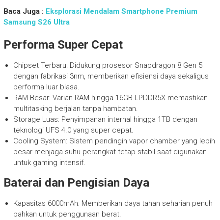
Baca Juga :
Eksplorasi Mendalam Smartphone Premium
Samsung S26 Ultra
Performa Super Cepat
Chipset Terbaru: Didukung prosesor Snapdragon 8 Gen 5
dengan fabrikasi 3nm, memberikan efisiensi daya sekaligus
performa luar biasa.
RAM Besar: Varian RAM hingga 16GB LPDDR5X memastikan
multitasking berjalan tanpa hambatan.
Storage Luas: Penyimpanan internal hingga 1TB dengan
teknologi UFS 4.0 yang super cepat.
Cooling System: Sistem pendingin vapor chamber yang lebih
besar menjaga suhu perangkat tetap stabil saat digunakan
untuk gaming intensif.
Baterai dan Pengisian Daya
Kapasitas 6000mAh: Memberikan daya tahan seharian penuh
bahkan untuk penggunaan berat.