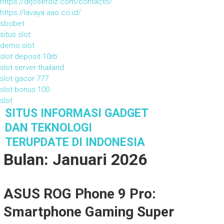
https://drjoseroiz.com/contacto/
https://lavaya.aao.co.id/
sbobet
situs slot
demo slot
slot deposit 10rb
slot server thailand
slot gacor 777
slot bonus 100
slot
S
SITUS INFORMASI GADGET
k
DAN TEKNOLOGI
i
TERUPDATE DI INDONESIA
p
Bulan: Januari 2026
t
o
c
o
ASUS ROG Phone 9 Pro:
n
Smartphone Gaming Super
t
e