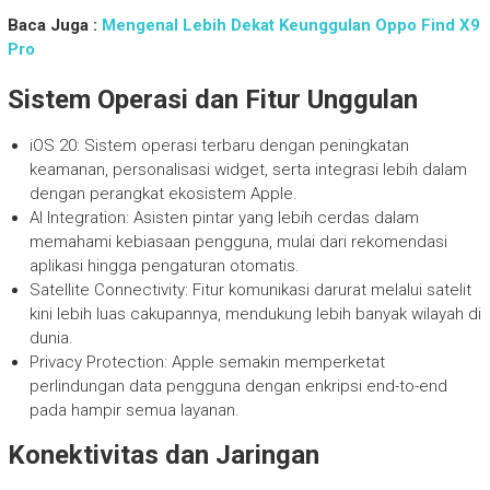
Baca Juga :
Mengenal Lebih Dekat Keunggulan Oppo Find X9
Pro
Sistem Operasi dan Fitur Unggulan
iOS 20: Sistem operasi terbaru dengan peningkatan
keamanan, personalisasi widget, serta integrasi lebih dalam
dengan perangkat ekosistem Apple.
AI Integration: Asisten pintar yang lebih cerdas dalam
memahami kebiasaan pengguna, mulai dari rekomendasi
aplikasi hingga pengaturan otomatis.
Satellite Connectivity: Fitur komunikasi darurat melalui satelit
kini lebih luas cakupannya, mendukung lebih banyak wilayah di
dunia.
Privacy Protection: Apple semakin memperketat
perlindungan data pengguna dengan enkripsi end-to-end
pada hampir semua layanan.
Konektivitas dan Jaringan