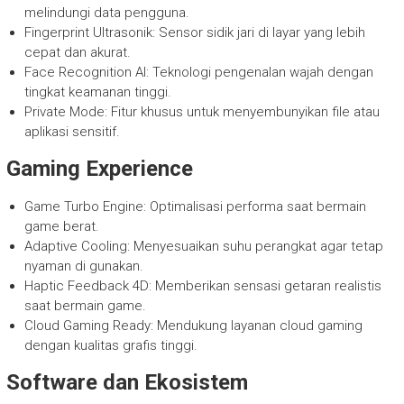
melindungi data pengguna.
Fingerprint Ultrasonik: Sensor sidik jari di layar yang lebih
cepat dan akurat.
Face Recognition AI: Teknologi pengenalan wajah dengan
tingkat keamanan tinggi.
Private Mode: Fitur khusus untuk menyembunyikan file atau
aplikasi sensitif.
Gaming Experience
Game Turbo Engine: Optimalisasi performa saat bermain
game berat.
Adaptive Cooling: Menyesuaikan suhu perangkat agar tetap
nyaman di gunakan.
Haptic Feedback 4D: Memberikan sensasi getaran realistis
saat bermain game.
Cloud Gaming Ready: Mendukung layanan cloud gaming
dengan kualitas grafis tinggi.
Software dan Ekosistem