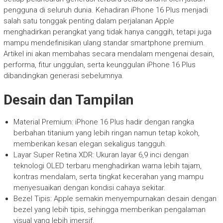
pengguna di seluruh dunia. Kehadiran iPhone 16 Plus menjadi
salah satu tonggak penting dalam perjalanan Apple
menghadirkan perangkat yang tidak hanya canggih, tetapi juga
mampu mendefinisikan ulang standar smartphone premium.
Artikel ini akan membahas secara mendalam mengenai desain,
performa, fitur unggulan, serta keunggulan iPhone 16 Plus
dibandingkan generasi sebelumnya.
Desain dan Tampilan
Material Premium: iPhone 16 Plus hadir dengan rangka
berbahan titanium yang lebih ringan namun tetap kokoh,
memberikan kesan elegan sekaligus tangguh.
Layar Super Retina XDR: Ukuran layar 6,9 inci dengan
teknologi OLED terbaru menghadirkan warna lebih tajam,
kontras mendalam, serta tingkat kecerahan yang mampu
menyesuaikan dengan kondisi cahaya sekitar.
Bezel Tipis: Apple semakin menyempurnakan desain dengan
bezel yang lebih tipis, sehingga memberikan pengalaman
visual yang lebih imersif.