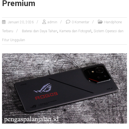
Premium
n
t
Januari 20, 2026
admin
0 Komentar
Handphone
,
,
Terbaru
Baterai dan Daya Tahan
Kamera dan Fotografi
Sistem Operasi dan
Fitur Unggulan