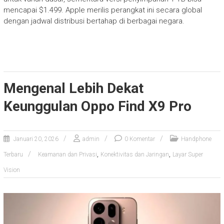
mencapai $1.499. Apple merilis perangkat ini secara global
dengan jadwal distribusi bertahap di berbagai negara.
Mengenal Lebih Dekat
Keunggulan Oppo Find X9 Pro
Januari 20, 2026
admin
0 Komentar
Handphone
,
,
Terbaru
Keamanan dan Privasi
Konektivitas dan Jaringan
Layar Super
Vision