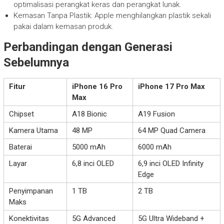
optimalisasi perangkat keras dan perangkat lunak.
Kemasan Tanpa Plastik: Apple menghilangkan plastik sekali
pakai dalam kemasan produk.
Perbandingan dengan Generasi
Sebelumnya
Fitur
iPhone 16 Pro
iPhone 17 Pro Max
Max
Chipset
A18 Bionic
A19 Fusion
Kamera Utama
48 MP
64 MP Quad Camera
Baterai
5000 mAh
6000 mAh
Layar
6,8 inci OLED
6,9 inci OLED Infinity
Edge
Penyimpanan
1 TB
2 TB
Maks
Konektivitas
5G Advanced
5G Ultra Wideband +