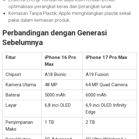
optimalisasi perangkat keras dan perangkat lunak.
Kemasan Tanpa Plastik: Apple menghilangkan plastik sekali
pakai dalam kemasan produk.
Perbandingan dengan Generasi
Sebelumnya
Fitur
iPhone 16 Pro
iPhone 17 Pro Max
Max
Chipset
A18 Bionic
A19 Fusion
Kamera Utama
48 MP
64 MP Quad Camera
Baterai
5000 mAh
6000 mAh
Layar
6,8 inci OLED
6,9 inci OLED Infinity
Edge
Penyimpanan
1 TB
2 TB
Maks