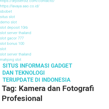
https://drjoseroiz.com/contacto/
https://lavaya.aao.co.id/
sbobet
situs slot
demo slot
slot deposit 10rb
slot server thailand
slot gacor 777
slot bonus 100
slot
slot server thailand
mahjong slot
S
SITUS INFORMASI GADGET
k
DAN TEKNOLOGI
i
TERUPDATE DI INDONESIA
p
Tag: Kamera dan Fotografi
t
o
Profesional
c
o
n