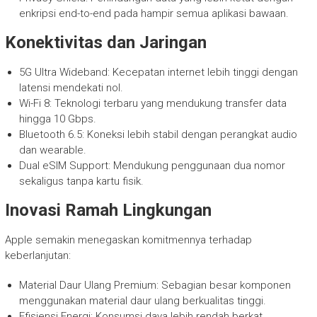
enkripsi end-to-end pada hampir semua aplikasi bawaan.
Konektivitas dan Jaringan
5G Ultra Wideband: Kecepatan internet lebih tinggi dengan
latensi mendekati nol.
Wi-Fi 8: Teknologi terbaru yang mendukung transfer data
hingga 10 Gbps.
Bluetooth 6.5: Koneksi lebih stabil dengan perangkat audio
dan wearable.
Dual eSIM Support: Mendukung penggunaan dua nomor
sekaligus tanpa kartu fisik.
Inovasi Ramah Lingkungan
Apple semakin menegaskan komitmennya terhadap
keberlanjutan:
Material Daur Ulang Premium: Sebagian besar komponen
menggunakan material daur ulang berkualitas tinggi.
Efisiensi Energi: Konsumsi daya lebih rendah berkat