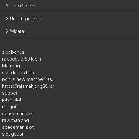
Tips Gadget
Uncategorized
Wisata
slot bonus
rajascatter88 login
Mahjong
slot deposit qris
bonus new member 100
https://rajamahjong88.id/
sbobet
joker slot
mahjong
spaceman slot
raja mahjong
spaceman slot
slot gacor