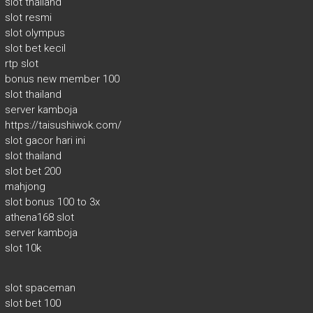
slot thailand
slot resmi
slot olympus
slot bet kecil
rtp slot
bonus new member 100
slot thailand
server kamboja
https://taisushiwok.com/
slot gacor hari ini
slot thailand
slot bet 200
mahjong
slot bonus 100 to 3x
athena168 slot
server kamboja
slot 10k
slot spaceman
slot bet 100