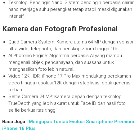
Teknologi Pendingin Nano: Sistem pendingin berbasis cairan
nano menjaga suhu perangkat tetap stabil meski digunakan
intensif.
Kamera dan Fotografi Profesional
Quad Camera System: Kamera utama 64 MP dengan sensor
ultra-wide, telephoto, dan periskop zoom hingga 10x.
AI Photonic Engine: Algoritma berbasis AI yang mampu
mengenali objek, pencahayaan, dan suasana untuk
menghasilkan foto lebih natural.
Video 12K HDR: iPhone 17 Pro Max mendukung perekaman
video hingga resolusi 12K dengan stabilisasi optik generasi
terbaru.
Selfie Camera 24 MP: Kamera depan dengan teknologi
TrueDepth yang lebih akurat untuk Face ID dan hasil foto
selfie berkualitas tinggi.
Baca Juga :
Mengupas Tuntas Evolusi Smartphone Premium:
iPhone 16 Plus