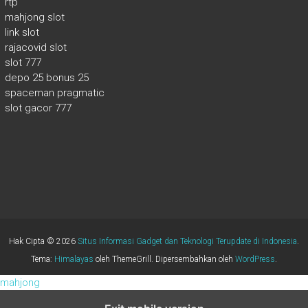
rtp
mahjong slot
link slot
rajacovid slot
slot 777
depo 25 bonus 25
spaceman pragmatic
slot gacor 777
Hak Cipta © 2026
Situs Informasi Gadget dan Teknologi Terupdate di Indonesia
.
Tema:
Himalayas
oleh ThemeGrill. Dipersembahkan oleh
WordPress
.
mahjong