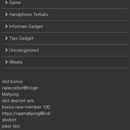
Game
Handphone Terbaru
Informasi Gadget
Tips Gadget
Uncategorized
Wisata
slot bonus
rajascatter88 login
Mahjong
slot deposit qris
bonus new member 100
https://rajamahjong88.id/
sbobet
joker slot