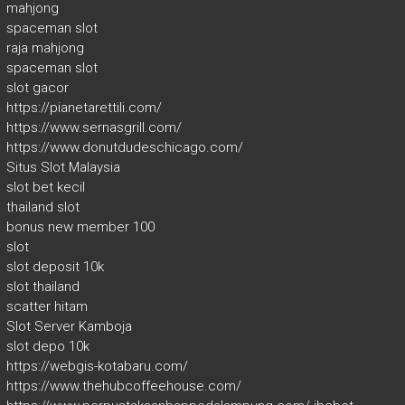
mahjong
spaceman slot
raja mahjong
spaceman slot
slot gacor
https://pianetarettili.com/
https://www.sernasgrill.com/
https://www.donutdudeschicago.com/
Situs Slot Malaysia
slot bet kecil
thailand slot
bonus new member 100
slot
slot deposit 10k
slot thailand
scatter hitam
Slot Server Kamboja
slot depo 10k
https://webgis-kotabaru.com/
https://www.thehubcoffeehouse.com/