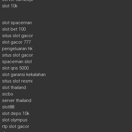
slot 10k
slot spaceman
slot bet 100
situs slot gacor
slot gacor 777
pengeluaran hk
situs slot gacor
spaceman slot
slot qris 5000
slot garansi kekalahan
situs slot resmi
slot thailand
sicbo
server thailand
slot88
slot depo 10k
slot olympus
rtp slot gacor