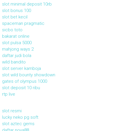
slot minimal deposit 10rb
slot bonus 100
slot bet kecil
spaceman pragmatic
sicbo toto
bakarat online
slot pulsa 5000
mahjong ways 2
daftar judi bola
wild bandito
slot server kamboja
slot wild bounty showdown
gates of olympus 1000
slot deposit 10 ribu
rtp live
slot resmi
lucky neko pg soft
slot aztec gems
daftar nova88