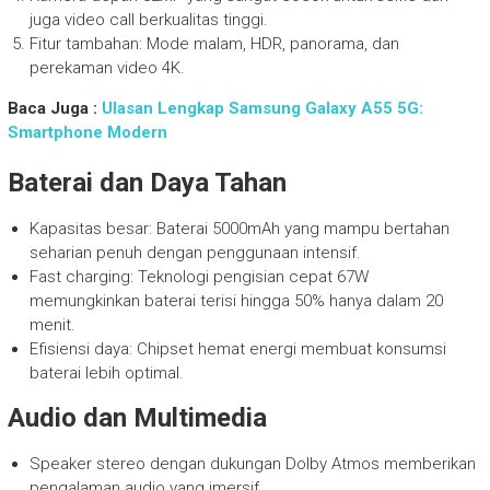
juga video call berkualitas tinggi.
Fitur tambahan: Mode malam, HDR, panorama, dan
perekaman video 4K.
Baca Juga :
Ulasan Lengkap Samsung Galaxy A55 5G:
Smartphone Modern
Baterai dan Daya Tahan
Kapasitas besar: Baterai 5000mAh yang mampu bertahan
seharian penuh dengan penggunaan intensif.
Fast charging: Teknologi pengisian cepat 67W
memungkinkan baterai terisi hingga 50% hanya dalam 20
menit.
Efisiensi daya: Chipset hemat energi membuat konsumsi
baterai lebih optimal.
Audio dan Multimedia
Speaker stereo dengan dukungan Dolby Atmos memberikan
pengalaman audio yang imersif.