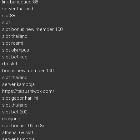
link banggacor88
server thailand
slot88
slot
slot bonus new member 100
slot thailand
slot resmi
slot olympus
slot bet kecil
rtp slot
bonus new member 100
slot thailand
server kamboja
https://taisushiwok.com/
slot gacor hari ini
slot thailand
slot bet 200
mahjong
slot bonus 100 to 3x
athena168 slot
server kamboja