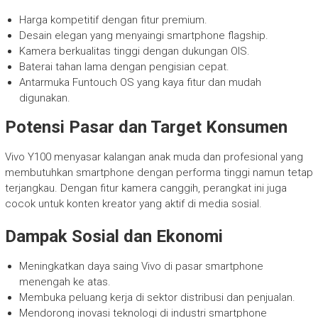
Harga kompetitif dengan fitur premium.
Desain elegan yang menyaingi smartphone flagship.
Kamera berkualitas tinggi dengan dukungan OIS.
Baterai tahan lama dengan pengisian cepat.
Antarmuka Funtouch OS yang kaya fitur dan mudah
digunakan.
Potensi Pasar dan Target Konsumen
Vivo Y100 menyasar kalangan anak muda dan profesional yang
membutuhkan smartphone dengan performa tinggi namun tetap
terjangkau. Dengan fitur kamera canggih, perangkat ini juga
cocok untuk konten kreator yang aktif di media sosial.
Dampak Sosial dan Ekonomi
Meningkatkan daya saing Vivo di pasar smartphone
menengah ke atas.
Membuka peluang kerja di sektor distribusi dan penjualan.
Mendorong inovasi teknologi di industri smartphone