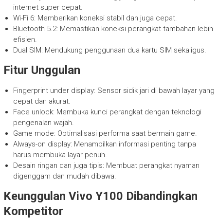
internet super cepat.
Wi-Fi 6: Memberikan koneksi stabil dan juga cepat.
Bluetooth 5.2: Memastikan koneksi perangkat tambahan lebih
efisien.
Dual SIM: Mendukung penggunaan dua kartu SIM sekaligus.
Fitur Unggulan
Fingerprint under display: Sensor sidik jari di bawah layar yang
cepat dan akurat.
Face unlock: Membuka kunci perangkat dengan teknologi
pengenalan wajah.
Game mode: Optimalisasi performa saat bermain game.
Always-on display: Menampilkan informasi penting tanpa
harus membuka layar penuh.
Desain ringan dan juga tipis: Membuat perangkat nyaman
digenggam dan mudah dibawa.
Keunggulan Vivo Y100 Dibandingkan
Kompetitor