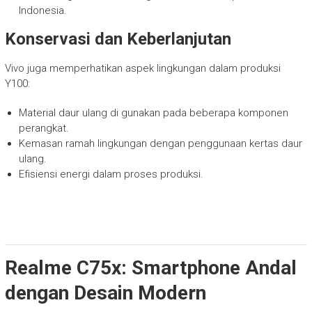
Indonesia.
Konservasi dan Keberlanjutan
Vivo juga memperhatikan aspek lingkungan dalam produksi
Y100:
Material daur ulang di gunakan pada beberapa komponen
perangkat.
Kemasan ramah lingkungan dengan penggunaan kertas daur
ulang.
Efisiensi energi dalam proses produksi.
Realme C75x: Smartphone Andal
dengan Desain Modern