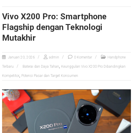
Vivo X200 Pro: Smartphone
Flagship dengan Teknologi
Mutakhir
Januari 20, 2026
admin
0 Komentar
Handphone
,
Terbaru
Baterai dan Daya Tahan
Keunggulan Vivo X200 Pro Dibandingkan
,
Kompetitor
Potensi Pasar dan Target Konsumen