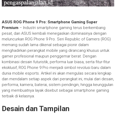
ASUS ROG Phone 9 Pro: Smartphone Gaming Super
Premium
– Industri smartphone gaming terus berkembang
pesat, dan ASUS kembali menegaskan dominasinya dengan
meluncurkan ROG Phone 9 Pro. Seri Republic of Gamers (ROG)
memang sudah lama dikenal sebagai pionir dalam
menghadirkan perangkat mobile yang dirancang khusus untuk
gamer profesional maupun penggemar berat. Dengan
kombinasi desain futuristik, performa luar biasa, serta fitur-fitur
eksklusif, ROG Phone 9 Pro menjadi simbol revolusi baru dalam
dunia mobile esports. Artikel ini akan mengulas secara lengkap
dan mendalam setiap aspek dari perangkat ini, mulai dari desain,
performa, kamera, baterai, sistem pendingin, hingga keunggulan
yang membuatnya layak disebut sebagai smartphone gaming
terbaik di kelasnya.
Desain dan Tampilan