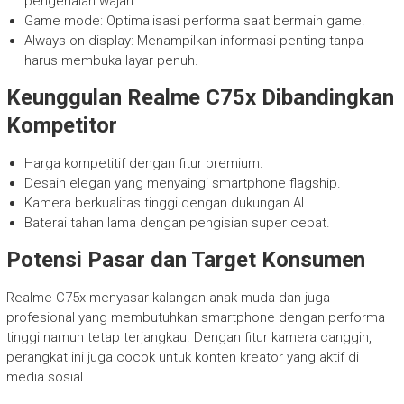
pengenalan wajah.
Game mode: Optimalisasi performa saat bermain game.
Always-on display: Menampilkan informasi penting tanpa
harus membuka layar penuh.
Keunggulan Realme C75x Dibandingkan
Kompetitor
Harga kompetitif dengan fitur premium.
Desain elegan yang menyaingi smartphone flagship.
Kamera berkualitas tinggi dengan dukungan AI.
Baterai tahan lama dengan pengisian super cepat.
Potensi Pasar dan Target Konsumen
Realme C75x menyasar kalangan anak muda dan juga
profesional yang membutuhkan smartphone dengan performa
tinggi namun tetap terjangkau. Dengan fitur kamera canggih,
perangkat ini juga cocok untuk konten kreator yang aktif di
media sosial.