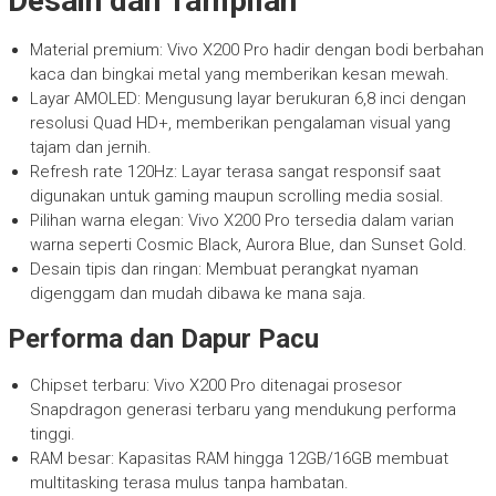
Desain dan Tampilan
Material premium: Vivo X200 Pro hadir dengan bodi berbahan
kaca dan bingkai metal yang memberikan kesan mewah.
Layar AMOLED: Mengusung layar berukuran 6,8 inci dengan
resolusi Quad HD+, memberikan pengalaman visual yang
tajam dan jernih.
Refresh rate 120Hz: Layar terasa sangat responsif saat
digunakan untuk gaming maupun scrolling media sosial.
Pilihan warna elegan: Vivo X200 Pro tersedia dalam varian
warna seperti Cosmic Black, Aurora Blue, dan Sunset Gold.
Desain tipis dan ringan: Membuat perangkat nyaman
digenggam dan mudah dibawa ke mana saja.
Performa dan Dapur Pacu
Chipset terbaru: Vivo X200 Pro ditenagai prosesor
Snapdragon generasi terbaru yang mendukung performa
tinggi.
RAM besar: Kapasitas RAM hingga 12GB/16GB membuat
multitasking terasa mulus tanpa hambatan.