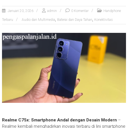
Januari 20, 2026
admin
0 Komentar
Handphone
,
,
Terbaru
Audio dan Multimedia
Baterai dan Daya Tahan
Konektivitas
Realme C75x: Smartphone Andal dengan Desain Modern
–
Realme kembali menghadirkan inovasi terbaru di lini smartphone