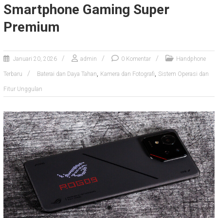
Smartphone Gaming Super
t
e
Premium
n
t
Januari 20, 2026
admin
0 Komentar
Handphone
,
,
Terbaru
Baterai dan Daya Tahan
Kamera dan Fotografi
Sistem Operasi dan
Fitur Unggulan