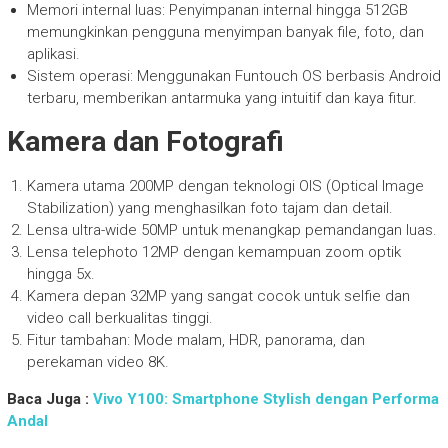
Memori internal luas: Penyimpanan internal hingga 512GB
memungkinkan pengguna menyimpan banyak file, foto, dan
aplikasi.
Sistem operasi: Menggunakan Funtouch OS berbasis Android
terbaru, memberikan antarmuka yang intuitif dan kaya fitur.
Kamera dan Fotografi
Kamera utama 200MP dengan teknologi OIS (Optical Image
Stabilization) yang menghasilkan foto tajam dan detail.
Lensa ultra-wide 50MP untuk menangkap pemandangan luas.
Lensa telephoto 12MP dengan kemampuan zoom optik
hingga 5x.
Kamera depan 32MP yang sangat cocok untuk selfie dan
video call berkualitas tinggi.
Fitur tambahan: Mode malam, HDR, panorama, dan
perekaman video 8K.
Baca Juga :
Vivo Y100: Smartphone Stylish dengan Performa
Andal