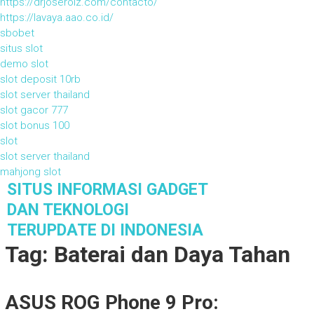
https://drjoseroiz.com/contacto/
https://lavaya.aao.co.id/
sbobet
situs slot
demo slot
slot deposit 10rb
slot server thailand
slot gacor 777
slot bonus 100
slot
slot server thailand
mahjong slot
S
SITUS INFORMASI GADGET
k
DAN TEKNOLOGI
i
TERUPDATE DI INDONESIA
p
Tag: Baterai dan Daya Tahan
t
o
c
o
ASUS ROG Phone 9 Pro:
n