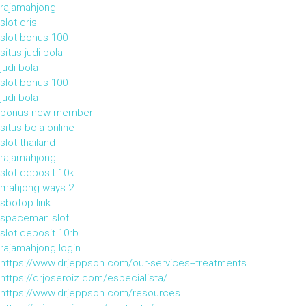
rajamahjong
slot qris
slot bonus 100
situs judi bola
judi bola
slot bonus 100
judi bola
bonus new member
situs bola online
slot thailand
rajamahjong
slot deposit 10k
mahjong ways 2
sbotop link
spaceman slot
slot deposit 10rb
rajamahjong login
https://www.drjeppson.com/our-services--treatments
https://drjoseroiz.com/especialista/
https://www.drjeppson.com/resources