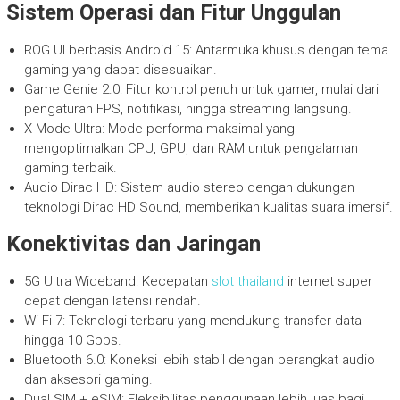
Sistem Operasi dan Fitur Unggulan
ROG UI berbasis Android 15: Antarmuka khusus dengan tema
gaming yang dapat disesuaikan.
Game Genie 2.0: Fitur kontrol penuh untuk gamer, mulai dari
pengaturan FPS, notifikasi, hingga streaming langsung.
X Mode Ultra: Mode performa maksimal yang
mengoptimalkan CPU, GPU, dan RAM untuk pengalaman
gaming terbaik.
Audio Dirac HD: Sistem audio stereo dengan dukungan
teknologi Dirac HD Sound, memberikan kualitas suara imersif.
Konektivitas dan Jaringan
5G Ultra Wideband: Kecepatan
slot thailand
internet super
cepat dengan latensi rendah.
Wi-Fi 7: Teknologi terbaru yang mendukung transfer data
hingga 10 Gbps.
Bluetooth 6.0: Koneksi lebih stabil dengan perangkat audio
dan aksesori gaming.
Dual SIM + eSIM: Fleksibilitas penggunaan lebih luas bagi