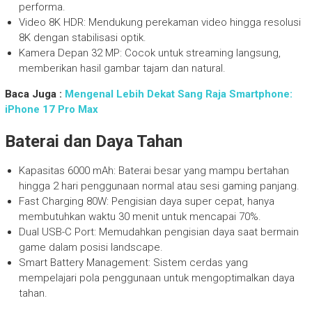
performa.
Video 8K HDR: Mendukung perekaman video hingga resolusi
8K dengan stabilisasi optik.
Kamera Depan 32 MP: Cocok untuk streaming langsung,
memberikan hasil gambar tajam dan natural.
Baca Juga :
Mengenal Lebih Dekat Sang Raja Smartphone:
iPhone 17 Pro Max
Baterai dan Daya Tahan
Kapasitas 6000 mAh: Baterai besar yang mampu bertahan
hingga 2 hari penggunaan normal atau sesi gaming panjang.
Fast Charging 80W: Pengisian daya super cepat, hanya
membutuhkan waktu 30 menit untuk mencapai 70%.
Dual USB-C Port: Memudahkan pengisian daya saat bermain
game dalam posisi landscape.
Smart Battery Management: Sistem cerdas yang
mempelajari pola penggunaan untuk mengoptimalkan daya
tahan.