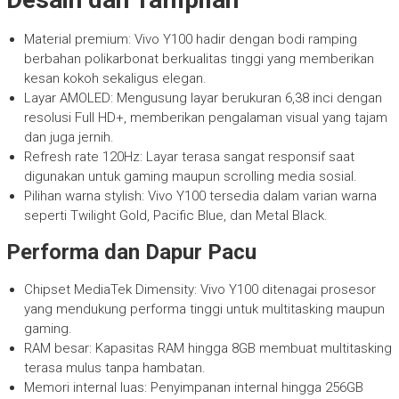
Material premium: Vivo Y100 hadir dengan bodi ramping
berbahan polikarbonat berkualitas tinggi yang memberikan
kesan kokoh sekaligus elegan.
Layar AMOLED: Mengusung layar berukuran 6,38 inci dengan
resolusi Full HD+, memberikan pengalaman visual yang tajam
dan juga jernih.
Refresh rate 120Hz: Layar terasa sangat responsif saat
digunakan untuk gaming maupun scrolling media sosial.
Pilihan warna stylish: Vivo Y100 tersedia dalam varian warna
seperti Twilight Gold, Pacific Blue, dan Metal Black.
Performa dan Dapur Pacu
Chipset MediaTek Dimensity: Vivo Y100 ditenagai prosesor
yang mendukung performa tinggi untuk multitasking maupun
gaming.
RAM besar: Kapasitas RAM hingga 8GB membuat multitasking
terasa mulus tanpa hambatan.
Memori internal luas: Penyimpanan internal hingga 256GB