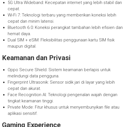
5G Ultra Wideband: Kecepatan internet yang lebih stabil dan
cepat.
Wi-Fi 7: Teknologi terbaru yang memberikan koneksi lebih
cepat dan minim latensi.
Bluetooth 6.0: Koneksi perangkat tambahan lebih efisien dan
hemat daya.
Dual SIM + eSIM: Fleksibilitas penggunaan kartu SIM fisik
maupun digital.
Keamanan dan Privasi
Oppo Secure Shield: Sistem keamanan berlapis untuk
melindungi data pengguna.
Fingerprint Ultrasonik: Sensor sidik jari di layar yang lebih
cepat dan akurat.
Face Recognition AI: Teknologi pengenalan wajah dengan
tingkat keamanan tinggi.
Private Mode: Fitur khusus untuk menyembunyikan file atau
aplikasi sensitif.
Gaming Experience