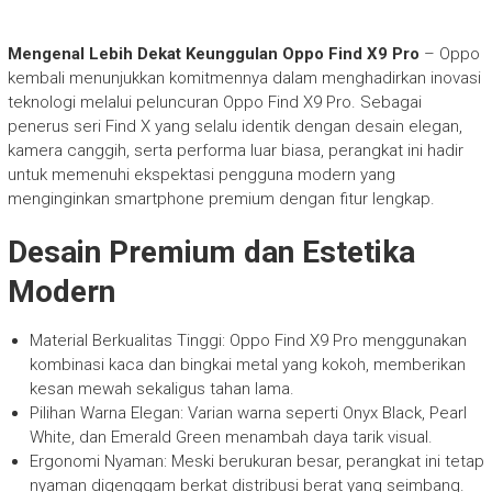
Mengenal Lebih Dekat Keunggulan Oppo Find X9 Pro
– Oppo
kembali menunjukkan komitmennya dalam menghadirkan inovasi
teknologi melalui peluncuran Oppo Find X9 Pro. Sebagai
penerus seri Find X yang selalu identik dengan desain elegan,
kamera canggih, serta performa luar biasa, perangkat ini hadir
untuk memenuhi ekspektasi pengguna modern yang
menginginkan smartphone premium dengan fitur lengkap.
Desain Premium dan Estetika
Modern
Material Berkualitas Tinggi: Oppo Find X9 Pro menggunakan
kombinasi kaca dan bingkai metal yang kokoh, memberikan
kesan mewah sekaligus tahan lama.
Pilihan Warna Elegan: Varian warna seperti Onyx Black, Pearl
White, dan Emerald Green menambah daya tarik visual.
Ergonomi Nyaman: Meski berukuran besar, perangkat ini tetap
nyaman digenggam berkat distribusi berat yang seimbang.