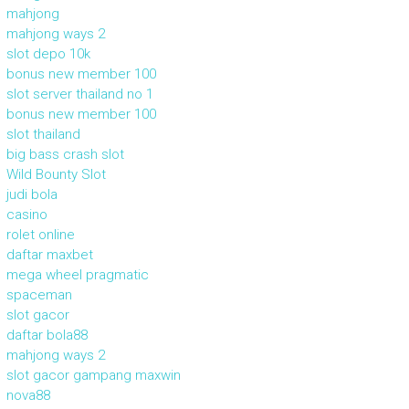
mahjong
mahjong ways 2
slot depo 10k
bonus new member 100
slot server thailand no 1
bonus new member 100
slot thailand
big bass crash slot
Wild Bounty Slot
judi bola
casino
rolet online
daftar maxbet
mega wheel pragmatic
spaceman
slot gacor
daftar bola88
mahjong ways 2
slot gacor gampang maxwin
nova88