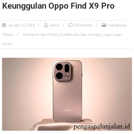
Keunggulan Oppo Find X9 Pro
t
e
n
t
Januari 20, 2026
admin
0 Komentar
Handphone
,
,
Terbaru
Keamanan dan Privasi
Konektivitas dan Jaringan
Layar Super
Vision