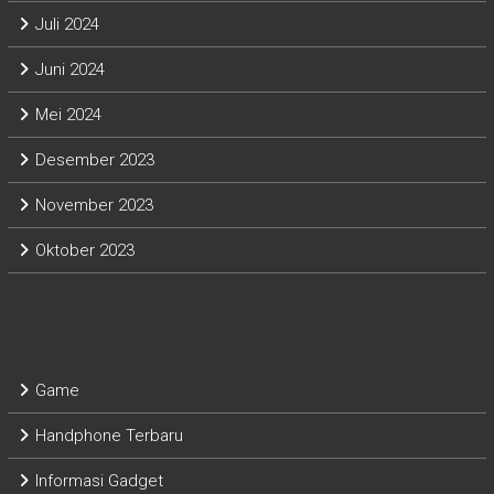
Juli 2024
Juni 2024
Mei 2024
Desember 2023
November 2023
Oktober 2023
Categories
Game
Handphone Terbaru
Informasi Gadget