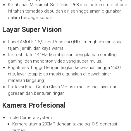
Ketahanan Maksimal: Sertifikasi IP68 menjadikan smartphone
ini tahan terhadap debu dan air, sehingga aman digunakan
dalam berbagai kondisi.
Layar Super Vision
Panel AMOLED 6,9 inci: Resolusi QHD+ menghadirkan visual
tajam, jernih, dan kaya warna.
Refresh Rate 144Hz: Memberikan pengalaman scrolling,
gaming, dan menonton video yang super mulus.
Brightness Tinggi: Dengan tingkat kecerahan hingga 2500
nits, layar tetap jelas meski digunakan di bawah sinar
matahari langsung.
Proteksi Kuat: Gorilla Glass Victus+ melindungi layar dari
goresan dan benturan ringan.
Kamera Profesional
Triple Camera System:
Kamera utama 200MP dengan teknologi OIS generasi
terbaru.