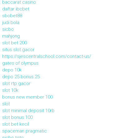
baccarat casino
daftar ibcbet
sbobet88
judi bola
sicbo
mahjong
slot bet 200
situs slot gacor
https://sjescentralschool.com/contact-us/
gates of olympus
depo 10k
depo 25 bonus 25
slot rtp gacor
slot 10k
bonus new member 100
slot
slot minimal deposit 10rb
slot bonus 100
slot bet kecil
spaceman pragmatic
sicbo toto