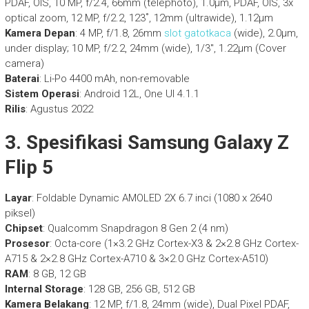
PDAF, OIS, 10 MP, f/2.4, 66mm (telephoto), 1.0µm, PDAF, OIS, 3x
optical zoom, 12 MP, f/2.2, 123˚, 12mm (ultrawide), 1.12µm
Kamera
Depan
: 4 MP, f/1.8, 26mm
slot gatotkaca
(wide), 2.0µm,
under display; 10 MP, f/2.2, 24mm (wide), 1/3″, 1.22µm (Cover
camera)
Baterai
: Li-Po 4400 mAh, non-removable
Sistem
Operasi
: Android 12L, One UI 4.1.1
Rilis
: Agustus 2022
3. Spesifikasi Samsung Galaxy Z
Flip 5
Layar
: Foldable Dynamic AMOLED 2X 6.7 inci (1080 x 2640
piksel)
Chipset
: Qualcomm Snapdragon 8 Gen 2 (4 nm)
Prosesor
: Octa-core (1×3.2 GHz Cortex-X3 & 2×2.8 GHz Cortex-
A715 & 2×2.8 GHz Cortex-A710 & 3×2.0 GHz Cortex-A510)
RAM
: 8 GB, 12 GB
Internal
Storage
: 128 GB, 256 GB, 512 GB
Kamera
Belakang
: 12 MP, f/1.8, 24mm (wide), Dual Pixel PDAF,