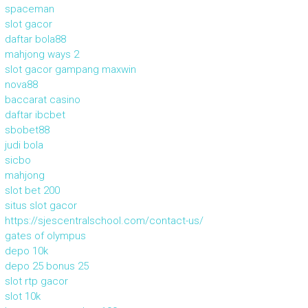
spaceman
slot gacor
daftar bola88
mahjong ways 2
slot gacor gampang maxwin
nova88
baccarat casino
daftar ibcbet
sbobet88
judi bola
sicbo
mahjong
slot bet 200
situs slot gacor
https://sjescentralschool.com/contact-us/
gates of olympus
depo 10k
depo 25 bonus 25
slot rtp gacor
slot 10k