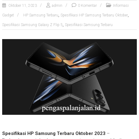
t
Oktober 11, 2023
admin
0 Komentar
Informasi
e
,
,
Gadget
HP Samsung Terbaru
Spesifikasi HP Samsung Terbaru Oktober
n
,
t
Spesifikasi Samsung Galaxy Z Flip 5
Spesifikasi Samsung Terbaru
Spesifikasi HP Samsung Terbaru Oktober 2023
–