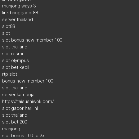
mahjong ways 3
link banggacor88
server thailand
slot88
slot
slot bonus new member 100
slot thailand
slot resmi
slot olympus
slot bet kecil
rtp slot
bonus new member 100
slot thailand
server kamboja
https://taisushiwok.com/
slot gacor hari ini
slot thailand
slot bet 200
mahjong
slot bonus 100 to 3x