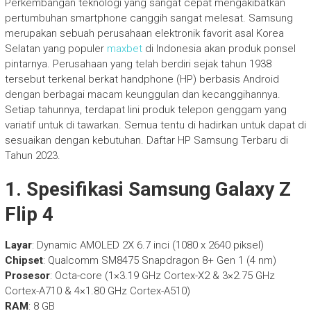
Perkembangan teknologi yang sangat cepat mengakibatkan
pertumbuhan smartphone canggih sangat melesat. Samsung
merupakan sebuah perusahaan elektronik favorit asal Korea
Selatan yang populer
maxbet
di Indonesia akan produk ponsel
pintarnya. Perusahaan yang telah berdiri sejak tahun 1938
tersebut terkenal berkat handphone (HP) berbasis Android
dengan berbagai macam keunggulan dan kecanggihannya.
Setiap tahunnya, terdapat lini produk telepon genggam yang
variatif untuk di tawarkan. Semua tentu di hadirkan untuk dapat di
sesuaikan dengan kebutuhan. Daftar HP Samsung Terbaru di
Tahun 2023.
1. Spesifikasi Samsung Galaxy Z
Flip 4
Layar
: Dynamic AMOLED 2X 6.7 inci (1080 x 2640 piksel)
Chipset
: Qualcomm SM8475 Snapdragon 8+ Gen 1 (4 nm)
Prosesor
: Octa-core (1×3.19 GHz Cortex-X2 & 3×2.75 GHz
Cortex-A710 & 4×1.80 GHz Cortex-A510)
RAM
: 8 GB