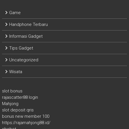
Game
Handphone Terbaru
Informasi Gadget
Tips Gadget
Uncategorized
Wisata
slot bonus
rajascatter88 login
Mahjong
slot deposit qris
bonus new member 100
https://rajamahjong88.id/