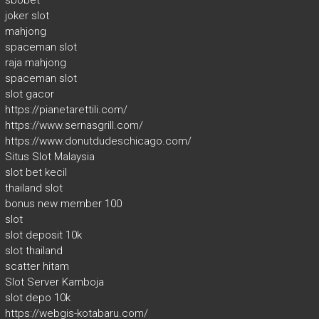
sbobet
joker slot
mahjong
spaceman slot
raja mahjong
spaceman slot
slot gacor
https://pianetarettili.com/
https://www.sernasgrill.com/
https://www.donutdudeschicago.com/
Situs Slot Malaysia
slot bet kecil
thailand slot
bonus new member 100
slot
slot deposit 10k
slot thailand
scatter hitam
Slot Server Kamboja
slot depo 10k
https://webgis-kotabaru.com/