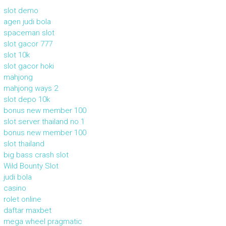
slot demo
agen judi bola
spaceman slot
slot gacor 777
slot 10k
slot gacor hoki
mahjong
mahjong ways 2
slot depo 10k
bonus new member 100
slot server thailand no 1
bonus new member 100
slot thailand
big bass crash slot
Wild Bounty Slot
judi bola
casino
rolet online
daftar maxbet
mega wheel pragmatic