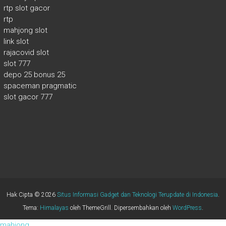
rtp slot gacor
rtp
mahjong slot
link slot
rajacovid slot
slot 777
depo 25 bonus 25
spaceman pragmatic
slot gacor 777
Hak Cipta © 2026
Situs Informasi Gadget dan Teknologi Terupdate di Indonesia
.
Tema:
Himalayas
oleh ThemeGrill. Dipersembahkan oleh
WordPress
.
mahjong