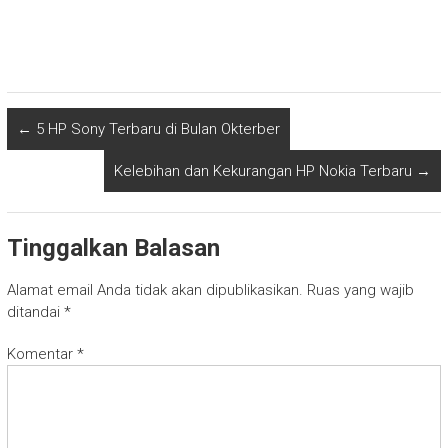
←
5 HP Sony Terbaru di Bulan Okterber
Kelebihan dan Kekurangan HP Nokia Terbaru
→
Tinggalkan Balasan
Alamat email Anda tidak akan dipublikasikan.
Ruas yang wajib
ditandai
*
Komentar
*