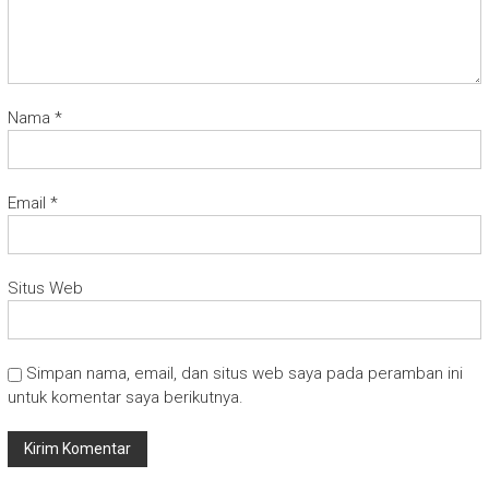
Nama
*
Email
*
Situs Web
Simpan nama, email, dan situs web saya pada peramban ini
untuk komentar saya berikutnya.