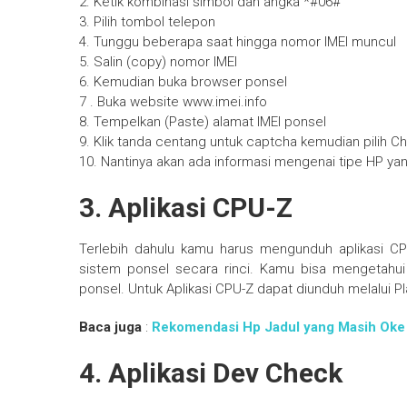
2. Ketik kombinasi simbol dan angka *#06#
3. Pilih tombol telepon
4. Tunggu beberapa saat hingga nomor IMEI muncul
5. Salin (copy) nomor IMEI
6. Kemudian buka browser ponsel
7 . Buka website www.imei.info
8. Tempelkan (Paste) alamat IMEI ponsel
9. Klik tanda centang untuk captcha kemudian pilih C
10. Nantinya akan ada informasi mengenai tipe HP ya
3. Aplikasi CPU-Z
Terlebih dahulu kamu harus mengunduh aplikasi CPU
sistem ponsel secara rinci. Kamu bisa mengetahui
ponsel. Untuk Aplikasi CPU-Z dapat diunduh melalui P
Baca juga
:
Rekomendasi Hp Jadul yang Masih Oke
4. Aplikasi Dev Check