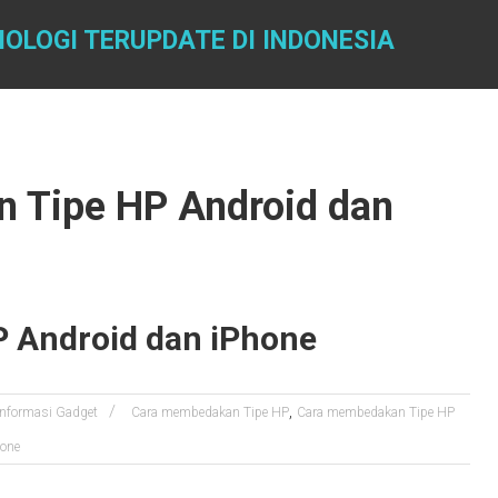
OLOGI TERUPDATE DI INDONESIA
 Tipe HP Android dan
 Android dan iPhone
,
Informasi Gadget
Cara membedakan Tipe HP
Cara membedakan Tipe HP
hone