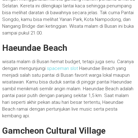
Selatan. Kereta ini dilengkapi lantai kaca sehingga penumpang
bisa melihat daratan di bawahnya secara jelas. Tak cuma Pantai
Songdo, kamu bisa melihat Yanan Park, Kota Nampodong, dan
Nangang Bridge dari ketinggian. Wisata malam di Busan ini buka
sampai pukul 21.00.
Haeundae Beach
wisata malam di Busan hemat budget, tetapi juga seru. Caranya
dengan mengunjungi
spaceman slot
Haeundae Beach yang
menjadi salah satu pantai di Busan favorit warga lokal maupun
wisatawan. Kamu bisa duduk santai di pinggir pantai Haeundae
sambil menikmati semilir angin malam. Haeundae Beach adalah
pantai pasir putih dengan panjang sekitar 1,5 km. Saat malam
hari seperti akhir pekan atau hari besar tertentu, Haeundae
Beach ramai dengan pertunjukan live music serta pesta
kembang api.
Gamcheon Cultural Village