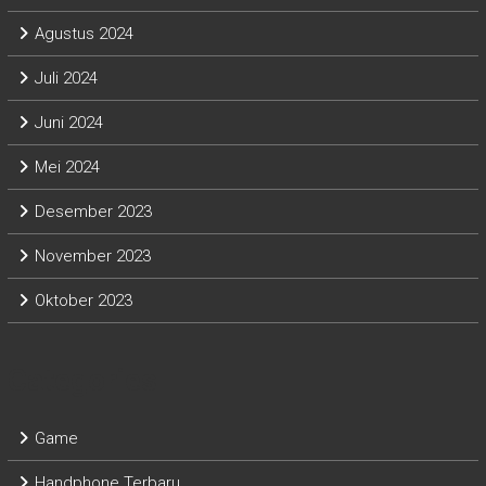
Agustus 2024
Juli 2024
Juni 2024
Mei 2024
Desember 2023
November 2023
Oktober 2023
Categories
Game
Handphone Terbaru