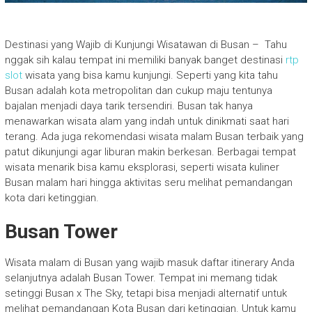
Destinasi yang Wajib di Kunjungi Wisatawan di Busan – Tahu
nggak sih kalau tempat ini memiliki banyak banget destinasi
rtp
slot
wisata yang bisa kamu kunjungi. Seperti yang kita tahu
Busan adalah kota metropolitan dan cukup maju tentunya
bajalan menjadi daya tarik tersendiri. Busan tak hanya
menawarkan wisata alam yang indah untuk dinikmati saat hari
terang. Ada juga rekomendasi wisata malam Busan terbaik yang
patut dikunjungi agar liburan makin berkesan. Berbagai tempat
wisata menarik bisa kamu eksplorasi, seperti wisata kuliner
Busan malam hari hingga aktivitas seru melihat pemandangan
kota dari ketinggian.
Busan Tower
Wisata malam di Busan yang wajib masuk daftar itinerary Anda
selanjutnya adalah Busan Tower. Tempat ini memang tidak
setinggi Busan x The Sky, tetapi bisa menjadi alternatif untuk
melihat pemandangan Kota Busan dari ketinggian. Untuk kamu