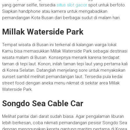
yang gemar selfie, tersedia
situs slot gacor
spot untuk berfoto.
Siapkan handphone atau kamera untuk mengabadikan
pemandangan Kota Busan dari berbagai sudut di malam hari.
Millak Waterside Park
Tempat wisata di Busan ini terkenal di kalangan warga lokal.
Kamu bisa memasukkan Millak Waterside Park sebagai destinasi
wisata malam di Busan. Konsepnya menarik karena terdapat
taman di tepi laut. Konon, inilah taman tepi laut yang pertama kali
di Korea Selatan. Datanglah menjelang sore untuk menyaksikan
sunset sambil melihat pemandangan laut. Tersedia pula kedai
street food dengan aneka menu nikmat di sekitar area Millak
Waterside Park.
Songdo Sea Cable Car
Melihat pantai dari darat sudah biasa. Agar pengalaman liburan
lebih berkesan, coba nikmati pemandangan pesisir Songdo Sea
dengan menggunakan kereta gantung maritim pertama di Korea