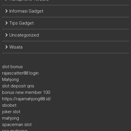
Informasi Gadget
Tips Gadget
Uncategorized
Wisata
slot bonus
rajascatter88 login
Mahjong
slot deposit qris
bonus new member 100
https://rajamahjong88.id/
sbobet
joker slot
mahjong
spaceman slot
raja mahjong