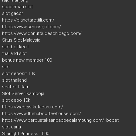
spaceman slot
slot gacor
https://pianetarettili.com/
https://www.sernasgrill.com/
https://www.donutdudeschicago.com/
Situs Slot Malaysia
slot bet kecil
thailand slot
bonus new member 100
slot
slot deposit 10k
slot thailand
scatter hitam
Slot Server Kamboja
slot depo 10k
https://webgis-kotabaru.com/
https://www.thehubcoffeehouse.com/
https://www.perpustakaanbappedalampung.com/
ibcbet
slot dana
Starlight Princess 1000