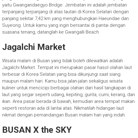
yaitu Gwangandaegyo Bridge. Jembatan ini adalah jembatan
terpanjang terpanjang di atas lautan di Korea Selatan dengan
panjang sekitar 7,42 km yang menghubungkan Haeundae dan
Suyeong. Untuk kamu yang ingin bersantai di pantai dengan
suasana tenang, datanglah ke Gwangalli Beach
Jagalchi Market
Wisata malam di Busan yang tidak boleh dilewatkan adalah
Jagalchi Market. Tempat ini merupakan pasar hasol olahan laut
terbesar di Korea Selatan yang bisa dikunjungi saat siang
maupun malam hari. Kamu bisa jalan-jalan sekaligus wisata
kuliner untuk mencicipi berbagai olahan dari hasil tangkapan di
laut yang segar seperti udang, kepiting, gurita, cumi, kerang, dan
ikan. Area pasar berada di bawah, kemudian area tempat makan
seperti restoran ada di lantai atas. Nikmatilah hidangan laut
nikmat dengan pemandangan Busan malam hari yang indah.
BUSAN X the SKY