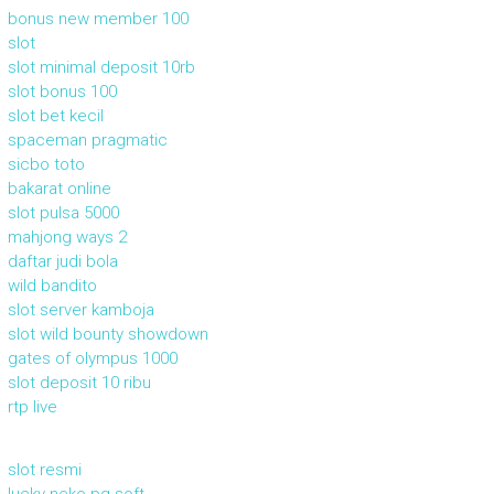
bonus new member 100
slot
slot minimal deposit 10rb
slot bonus 100
slot bet kecil
spaceman pragmatic
sicbo toto
bakarat online
slot pulsa 5000
mahjong ways 2
daftar judi bola
wild bandito
slot server kamboja
slot wild bounty showdown
gates of olympus 1000
slot deposit 10 ribu
rtp live
slot resmi