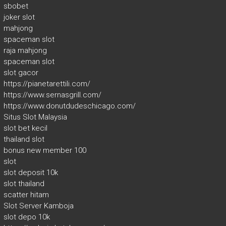
sbobet
joker slot
mahjong
spaceman slot
raja mahjong
spaceman slot
slot gacor
https://pianetarettili.com/
https://www.sernasgrill.com/
https://www.donutdudeschicago.com/
Situs Slot Malaysia
slot bet kecil
thailand slot
bonus new member 100
slot
slot deposit 10k
slot thailand
scatter hitam
Slot Server Kamboja
slot depo 10k