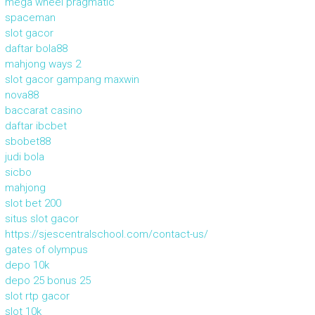
mega wheel pragmatic
spaceman
slot gacor
daftar bola88
mahjong ways 2
slot gacor gampang maxwin
nova88
baccarat casino
daftar ibcbet
sbobet88
judi bola
sicbo
mahjong
slot bet 200
situs slot gacor
https://sjescentralschool.com/contact-us/
gates of olympus
depo 10k
depo 25 bonus 25
slot rtp gacor
slot 10k