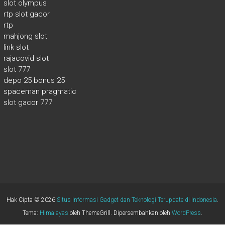
slot olympus
rtp slot gacor
rtp
mahjong slot
link slot
rajacovid slot
slot 777
depo 25 bonus 25
spaceman pragmatic
slot gacor 777
Hak Cipta © 2026
Situs Informasi Gadget dan Teknologi Terupdate di Indonesia
.
Tema:
Himalayas
oleh ThemeGrill. Dipersembahkan oleh
WordPress
.