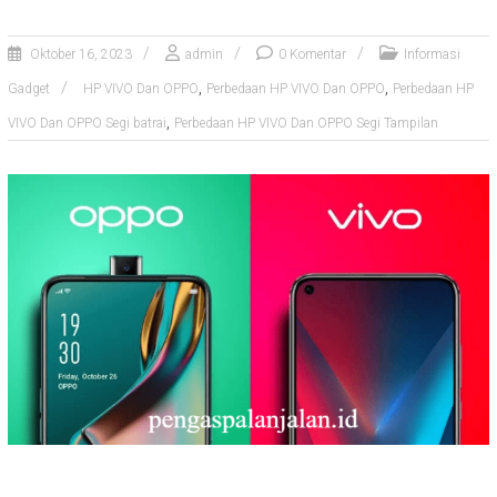
t
e
Oktober 16, 2023
admin
0 Komentar
Informasi
n
,
,
t
Gadget
HP VIVO Dan OPPO
Perbedaan HP VIVO Dan OPPO
Perbedaan HP
,
VIVO Dan OPPO Segi batrai
Perbedaan HP VIVO Dan OPPO Segi Tampilan