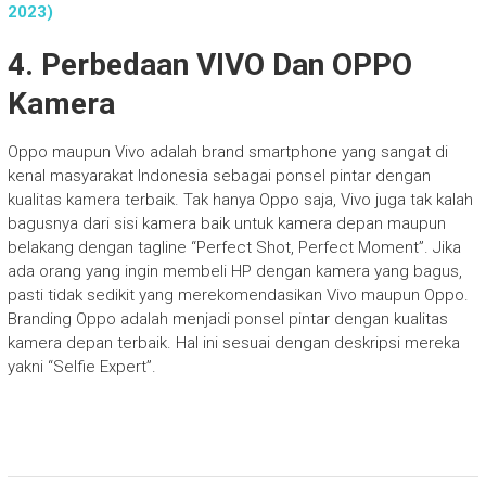
2023)
4. Perbedaan VIVO Dan OPPO
Kamera
Oppo maupun Vivo adalah brand smartphone yang sangat di
kenal masyarakat Indonesia sebagai ponsel pintar dengan
kualitas kamera terbaik. Tak hanya Oppo saja, Vivo juga tak kalah
bagusnya dari sisi kamera baik untuk kamera depan maupun
belakang dengan tagline “Perfect Shot, Perfect Moment”. Jika
ada orang yang ingin membeli HP dengan kamera yang bagus,
pasti tidak sedikit yang merekomendasikan Vivo maupun Oppo.
Branding Oppo adalah menjadi ponsel pintar dengan kualitas
kamera depan terbaik. Hal ini sesuai dengan deskripsi mereka
yakni “Selfie Expert”.