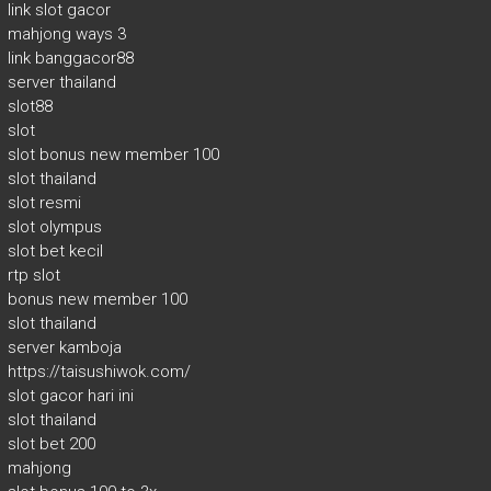
link slot gacor
mahjong ways 3
link banggacor88
server thailand
slot88
slot
slot bonus new member 100
slot thailand
slot resmi
slot olympus
slot bet kecil
rtp slot
bonus new member 100
slot thailand
server kamboja
https://taisushiwok.com/
slot gacor hari ini
slot thailand
slot bet 200
mahjong