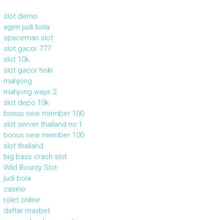
slot demo
agen judi bola
spaceman slot
slot gacor 777
slot 10k
slot gacor hoki
mahjong
mahjong ways 2
slot depo 10k
bonus new member 100
slot server thailand no 1
bonus new member 100
slot thailand
big bass crash slot
Wild Bounty Slot
judi bola
casino
rolet online
daftar maxbet