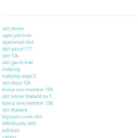
slot demo
agen judi bola
spaceman slot
slot gacor 777
slot 10k
slot gacor hoki
mahjong
mahjong ways 2
slot depo 10k
bonus new member 100
slot server thailand no 1
bonus new member 100
slot thailand
big bass crash slot
Wild Bounty Slot
judi bola
casino