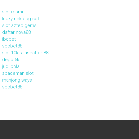
slot resmi
lucky neko pg soft
slot aztec gems
daftar nova88
ibcbet
sbobet88
slot 10k
rajascatter 88
depo 5k
judi bola
spaceman slot
mahjong ways
sbobet88