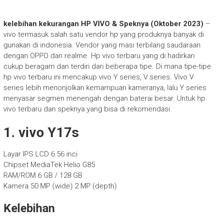
kelebihan kekurangan HP VIVO & Speknya (Oktober 2023)
–
vivo termasuk salah satu vendor hp yang produknya banyak di
gunakan di indonesia. Vendor yang masi terbilang saudaraan
dengan OPPO dan realme. Hp vivo terbaru yang di hadirkan
cukup beragam dan terdiri dari beberapa tipe. Di mana tipe-tipe
hp vivo terbaru ini mencakup vivo Y series, V series. Vivo V
series lebih menonjolkan kemampuan kameranya, lalu Y series
menyasar segmen menengah dengan baterai besar. Untuk hp
vivo terbaru dan speknya yang bisa di rekomendasi.
1. vivo Y17s
Layar IPS LCD 6.56 inci
Chipset MediaTek Helio G85
RAM/ROM 6 GB / 128 GB
Kamera 50 MP (wide) 2 MP (depth)
Kelebihan