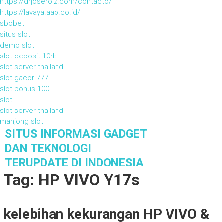
https://drjoseroiz.com/contacto/
https://lavaya.aao.co.id/
sbobet
situs slot
demo slot
slot deposit 10rb
slot server thailand
slot gacor 777
slot bonus 100
slot
slot server thailand
mahjong slot
S
SITUS INFORMASI GADGET
k
DAN TEKNOLOGI
i
TERUPDATE DI INDONESIA
p
Tag: HP VIVO Y17s
t
o
c
o
kelebihan kekurangan HP VIVO &
n