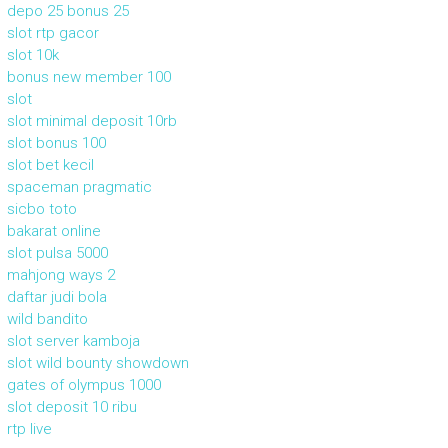
depo 25 bonus 25
slot rtp gacor
slot 10k
bonus new member 100
slot
slot minimal deposit 10rb
slot bonus 100
slot bet kecil
spaceman pragmatic
sicbo toto
bakarat online
slot pulsa 5000
mahjong ways 2
daftar judi bola
wild bandito
slot server kamboja
slot wild bounty showdown
gates of olympus 1000
slot deposit 10 ribu
rtp live