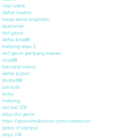
rolet online
daftar maxbet
mega wheel pragmatic
spaceman
slot gacor
daftar bola88
mahjong ways 2
slot gacor gampang maxwin
nova88
baccarat casino
daftar ibcbet
sbobet88
judi bola
sicbo
mahjong
slot bet 200
situs slot gacor
https://sjescentralschool.com/contact-us/
gates of olympus
depo 10k