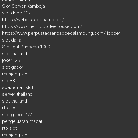
Slot Server Kamboja
slot depo 10k
https://webgis-kotabaru.com/
https://www.thehubcoffeehouse.com/
https://www.perpustakaanbappedalampung.com/
ibcbet
slot dana
Starlight Princess 1000
slot thailand
joker123
slot gacor
mahjong slot
slot88
spaceman slot
server thailand
slot thailand
rtp slot
slot gacor 777
pengeluaran macau
rtp slot
mahjong slot