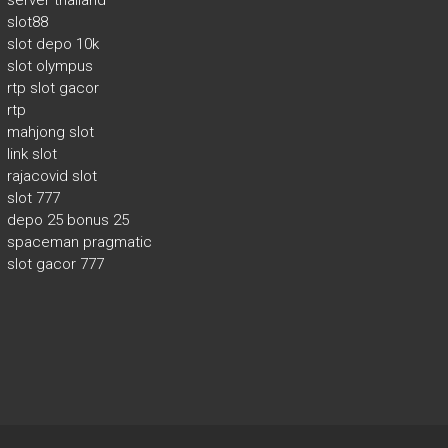
server thailand
slot88
slot depo 10k
slot olympus
rtp slot gacor
rtp
mahjong slot
link slot
rajacovid slot
slot 777
depo 25 bonus 25
spaceman pragmatic
slot gacor 777