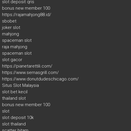
slot deposit qris
bonus new member 100
https://rajamahjong88.id/
sbobet
joker slot
mahjong
spaceman slot
raja mahjong
spaceman slot
slot gacor
https://pianetarettili.com/
https://www.sernasgrill.com/
https://www.donutdudeschicago.com/
Situs Slot Malaysia
slot bet kecil
thailand slot
bonus new member 100
slot
slot deposit 10k
slot thailand
scatter hitam