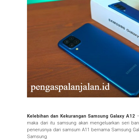
Kelebihan dan Kekurangan Samsung Galaxy A12
–
maka dari itu samsung akan mengeluarkan seri ba
penerusnya dari samsum A11 bernama Samsung Gala
Samsung.