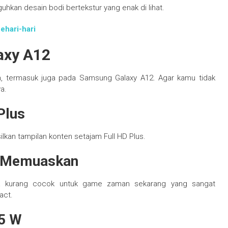
kan desain bodi bertekstur yang enak di lihat.
hari-hari
axy A12
n, termasuk juga pada Samsung Galaxy A12. Agar kamu tidak
a.
Plus
lkan tampilan konten setajam Full HD Plus.
g Memuaskan
asa kurang cocok untuk game zaman sekarang yang sangat
act.
15 W