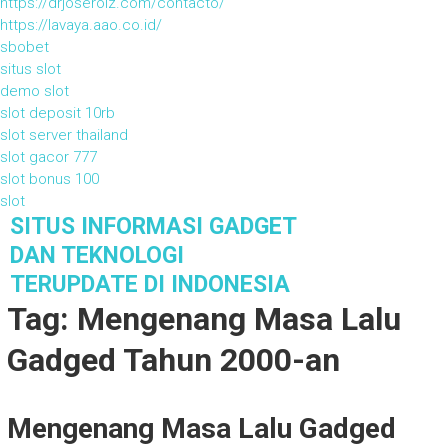
https://drjoseroiz.com/contacto/
https://lavaya.aao.co.id/
sbobet
situs slot
demo slot
slot deposit 10rb
slot server thailand
slot gacor 777
slot bonus 100
slot
S
SITUS INFORMASI GADGET
k
DAN TEKNOLOGI
i
TERUPDATE DI INDONESIA
p
Tag: Mengenang Masa Lalu
t
o
Gadged Tahun 2000-an
c
o
n
t
Mengenang Masa Lalu Gadged
e