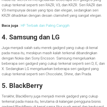
cukup terkenal seperti seri RAZR, V3, dan KRZR. Seri RAZR dan
V3 mempunyai desain yang tipis dan elegan, sedangkan seri
KRZR dihadirkan dengan desain clamshell yang sangat elegan.
Baca juga
:
HP Terbaik dan Paling Canggih
4. Samsung dan LG
Juga menjadi salah satu merek gadged yang cukup di kenal
pada masa itu, meskipun masih kalah terkenal dibandingkan
dengan Nokia dan Sony Ericsson. Samsung mengeluarkan
beberapa seri gadged yang cukup terkenal seperti seri D, E, dan
X. Sedangkan LG mengeluarkan beberapa seri gadged yang
cukup terkenal seperti seri Chocolate, Shine, dan Prada.
5. BlackBerry
Terakhir, BlackBerry juga menjadi merek gadged yang cukup
terkenal pada masa itu, terutama di kalangan pengguna bisnis.
gadged BlackBerry di kenal sama fitur push email dan keyboard