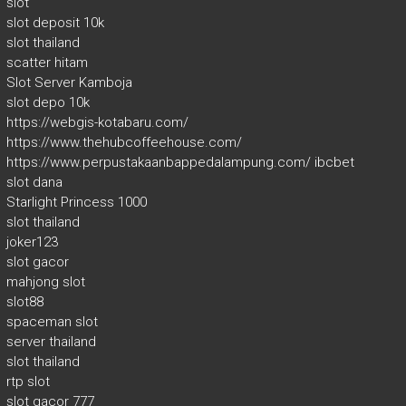
slot
slot deposit 10k
slot thailand
scatter hitam
Slot Server Kamboja
slot depo 10k
https://webgis-kotabaru.com/
https://www.thehubcoffeehouse.com/
https://www.perpustakaanbappedalampung.com/
ibcbet
slot dana
Starlight Princess 1000
slot thailand
joker123
slot gacor
mahjong slot
slot88
spaceman slot
server thailand
slot thailand
rtp slot
slot gacor 777