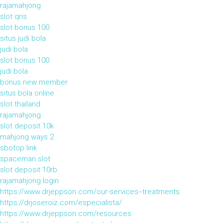
rajamahjong
slot qris
slot bonus 100
situs judi bola
judi bola
slot bonus 100
judi bola
bonus new member
situs bola online
slot thailand
rajamahjong
slot deposit 10k
mahjong ways 2
sbotop link
spaceman slot
slot deposit 10rb
rajamahjong login
https://www.drjeppson.com/our-services--treatments
https://drjoseroiz.com/especialista/
https://www.drjeppson.com/resources