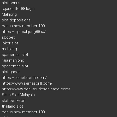
slot bonus
rajascatter88 login
Mahjong
slot deposit qris
bonus new member 100
https://rajamahjong88.id/
sbobet
joker slot
mahjong
spaceman slot
raja mahjong
spaceman slot
slot gacor
https://pianetarettili.com/
https://www.sernasgrill.com/
https://www.donutdudeschicago.com/
Situs Slot Malaysia
slot bet kecil
thailand slot
bonus new member 100