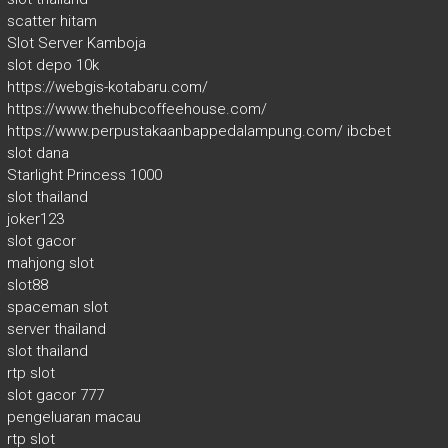
scatter hitam
Slot Server Kamboja
slot depo 10k
https://webgis-kotabaru.com/
https://www.thehubcoffeehouse.com/
https://www.perpustakaanbappedalampung.com/
ibcbet
slot dana
Starlight Princess 1000
slot thailand
joker123
slot gacor
mahjong slot
slot88
spaceman slot
server thailand
slot thailand
rtp slot
slot gacor 777
pengeluaran macau
rtp slot