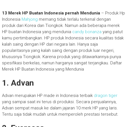
13 Merek HP Buatan Indonesia pernah Mendunia
– Produk Hp
Indonesia
Mahjong
memang tidak terlalu terkenal dengan
produk dari Korea dan Tiongkok. Namun ada beberapa merek
HP buatan Indonesia yang mendunia
candy bonanza
yang patut
kamu pertimbangkan. HP produk Indonesia secara kualitas tidak
kalah saing dengan HP dari negara lain. Hanya saja
popularitasnya yang kalah saing dengan produk luar negeri,
khususnya Tiongkok. Karena produk yang ditawarkannya punya
spesifikasi berkelas, namun harganya sangat terjangkau. Daftar
Merek HP Buatan Indonesia yang Mendunia
1. Advan
Advan merupakan HP made in Indonesia terbaik
dragon tiger
yang sampai saat ini terus di produksi. Secara penjualannya,
Advan sempat masuk ke dalam jajaran 10 merk HP yang laris.
Tentu saja tidak mudah untuk memperoleh prestasi tersebut.