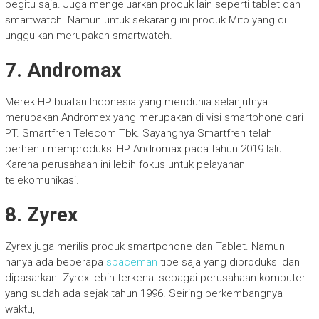
begitu saja. Juga mengeluarkan produk lain seperti tablet dan
smartwatch. Namun untuk sekarang ini produk Mito yang di
unggulkan merupakan smartwatch.
7. Andromax
Merek HP buatan Indonesia yang mendunia selanjutnya
merupakan Andromex yang merupakan di visi smartphone dari
PT. Smartfren Telecom Tbk. Sayangnya Smartfren telah
berhenti memproduksi HP Andromax pada tahun 2019 lalu.
Karena perusahaan ini lebih fokus untuk pelayanan
telekomunikasi.
8. Zyrex
Zyrex juga merilis produk smartpohone dan Tablet. Namun
hanya ada beberapa
spaceman
tipe saja yang diproduksi dan
dipasarkan. Zyrex lebih terkenal sebagai perusahaan komputer
yang sudah ada sejak tahun 1996. Seiring berkembangnya
waktu,