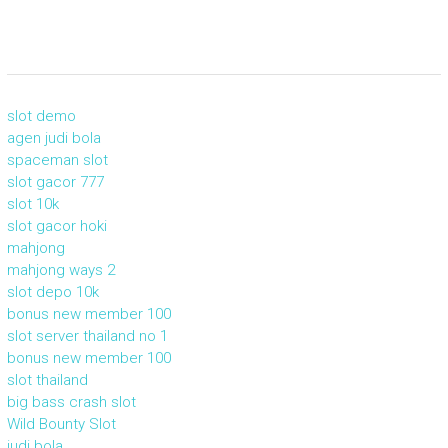
slot demo
agen judi bola
spaceman slot
slot gacor 777
slot 10k
slot gacor hoki
mahjong
mahjong ways 2
slot depo 10k
bonus new member 100
slot server thailand no 1
bonus new member 100
slot thailand
big bass crash slot
Wild Bounty Slot
judi bola