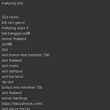
mahjong slot
Slot resmi
link slot gacor
mahjong ways 3
link banggacor88
server thailand
slot88
slot
slot bonus new member 100
slot thailand
slot resmi
slot olympus
slot bet kecil
rtp slot
bonus new member 100
slot thailand
server kamboja
https://taisushiwok.com/
slot gacor hari ini