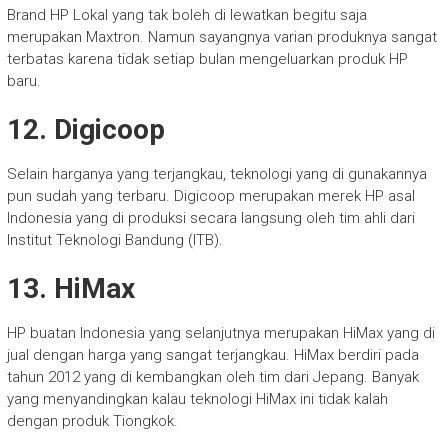
Brand HP Lokal yang tak boleh di lewatkan begitu saja
merupakan Maxtron. Namun sayangnya varian produknya sangat
terbatas karena tidak setiap bulan mengeluarkan produk HP
baru.
12. Digicoop
Selain harganya yang terjangkau, teknologi yang di gunakannya
pun sudah yang terbaru. Digicoop merupakan merek HP asal
Indonesia yang di produksi secara langsung oleh tim ahli dari
Institut Teknologi Bandung (ITB).
13. HiMax
HP buatan Indonesia yang selanjutnya merupakan HiMax yang di
jual dengan harga yang sangat terjangkau. HiMax berdiri pada
tahun 2012 yang di kembangkan oleh tim dari Jepang. Banyak
yang menyandingkan kalau teknologi HiMax ini tidak kalah
dengan produk Tiongkok.