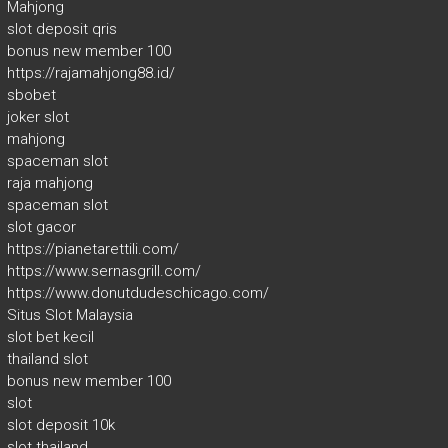
Mahjong
slot deposit qris
bonus new member 100
https://rajamahjong88.id/
sbobet
joker slot
mahjong
spaceman slot
raja mahjong
spaceman slot
slot gacor
https://pianetarettili.com/
https://www.sernasgrill.com/
https://www.donutdudeschicago.com/
Situs Slot Malaysia
slot bet kecil
thailand slot
bonus new member 100
slot
slot deposit 10k
slot thailand