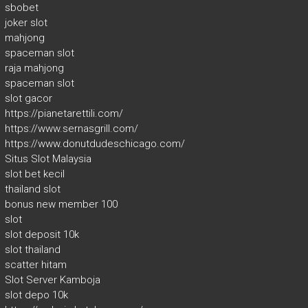
sbobet
joker slot
mahjong
spaceman slot
raja mahjong
spaceman slot
slot gacor
https://pianetarettili.com/
https://www.sernasgrill.com/
https://www.donutdudeschicago.com/
Situs Slot Malaysia
slot bet kecil
thailand slot
bonus new member 100
slot
slot deposit 10k
slot thailand
scatter hitam
Slot Server Kamboja
slot depo 10k