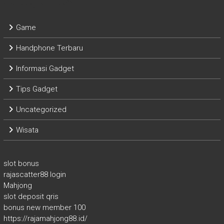
Categories
Game
Handphone Terbaru
Informasi Gadget
Tips Gadget
Uncategorized
Wisata
slot bonus
rajascatter88 login
Mahjong
slot deposit qris
bonus new member 100
https://rajamahjong88.id/