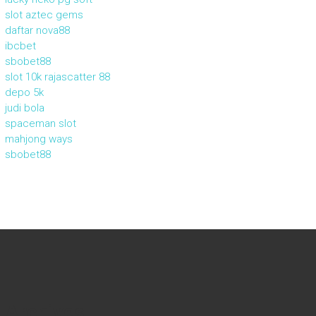
slot aztec gems
daftar nova88
ibcbet
sbobet88
slot 10k
rajascatter 88
depo 5k
judi bola
spaceman slot
mahjong ways
sbobet88
Archives