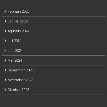
Februari 2026
Januari 2026
Agustus 2024
Juli 2024
Juni 2024
Mei 2024
Desember 2023
November 2023
Oktober 2023