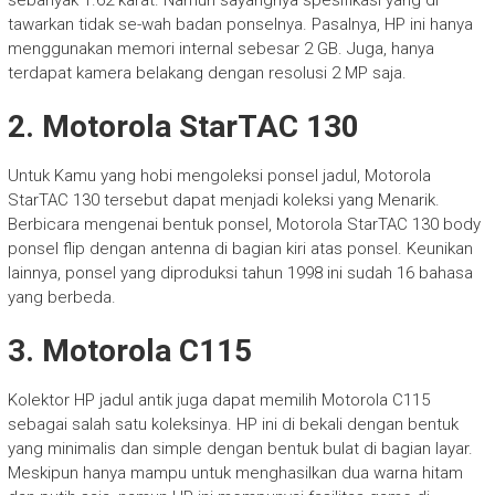
sebanyak 1.62 karat. Namun sayangnya spesifikasi yang di
tawarkan tidak se-wah badan ponselnya. Pasalnya, HP ini hanya
menggunakan memori internal sebesar 2 GB. Juga, hanya
terdapat kamera belakang dengan resolusi 2 MP saja.
2. Motorola StarTAC 130
Untuk Kamu yang hobi mengoleksi ponsel jadul, Motorola
StarTAC 130 tersebut dapat menjadi koleksi yang Menarik.
Berbicara mengenai bentuk ponsel, Motorola StarTAC 130 body
ponsel flip dengan antenna di bagian kiri atas ponsel. Keunikan
lainnya, ponsel yang diproduksi tahun 1998 ini sudah 16 bahasa
yang berbeda.
3. Motorola C115
Kolektor HP jadul antik juga dapat memilih Motorola C115
sebagai salah satu koleksinya. HP ini di bekali dengan bentuk
yang minimalis dan simple dengan bentuk bulat di bagian layar.
Meskipun hanya mampu untuk menghasilkan dua warna hitam