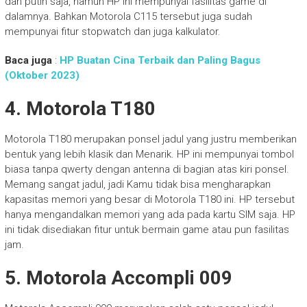
dan putih saja, namun HP ini mempunyai fasilitas game di
dalamnya. Bahkan Motorola C115 tersebut juga sudah
mempunyai fitur stopwatch dan juga kalkulator.
Baca juga
:
HP Buatan Cina Terbaik dan Paling Bagus
(Oktober 2023)
4. Motorola T180
Motorola T180 merupakan ponsel jadul yang justru memberikan
bentuk yang lebih klasik dan Menarik. HP ini mempunyai tombol
biasa tanpa qwerty dengan antenna di bagian atas kiri ponsel.
Memang sangat jadul, jadi Kamu tidak bisa mengharapkan
kapasitas memori yang besar di Motorola T180 ini. HP tersebut
hanya mengandalkan memori yang ada pada kartu SIM saja. HP
ini tidak disediakan fitur untuk bermain game atau pun fasilitas
jam.
5. Motorola Accompli 009