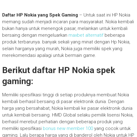
Daftar HP Nokia yang Spek Gaming
– Untuk saat ini HP Nokia
memang sudah menjadi incaran para masyarakat. Nokia kembali
bukan hanya untuk menengok pasar, melainkan untuk kembali
bersaing dengan mengeluarkan
maxbet alternatif
beberapa
produk terbarunya. banyak sekali yang minat dengan Hp Nokia,
selain harganya yang murah, Nokia juga memiliki spek yang
merekomendasi apalagi untuk bermain game.
Berikut daftar HP Nokia spek
gaming:
Memiliki spesifikasi tinggi di setiap produknya membuat Nokia
kembali berhasil bersaing di pasar elektronik dunia. Dengan
harga yang bersahabat, Nokia kembali ke pasar elektronik dunia
untuk kembali bersaing. HMD Global selaku pemilik lisensi Nokia,
berhasil merebut perhatian dengan beberapa produk yang
memiliki spesifikasi
bonus new member 100
yang cocok untuk
gaming. Lalu berapa harga yang di banderol oleh Nokia untuk HP