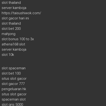
slot thailand
server kamboja
https://taisushiwok.com/
slot gacor hari ini
slot thailand
slot bet 200
mahjong
slot bonus 100 to 3x
athena168 slot
server kamboja
slot 10k
slot spaceman
slot bet 100
situs slot gacor
slot gacor 777
pengeluaran hk
situs slot gacor
spaceman slot
slot qris 5000