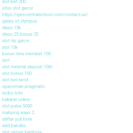
slot bet 200
situs slot gacor
https://sjescentralschool.com/contact-us/
gates of olympus
depo 10k
depo 25 bonus 25
slot rtp gacor
slot 10k
bonus new member 100
slot
slot minimal deposit 10rb
slot bonus 100
slot bet kecil
spaceman pragmatic
sicbo toto
bakarat online
slot pulsa 5000
mahjong ways 2
daftar judi bola
wild bandito
slot server kamboja