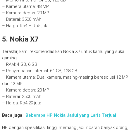
– Memori internal: 64 GB, 128 GB
– Kamera utama: 48 MP
– Kamera depan: 20 MP
– Baterai: 3500 mAh
– Harga: Rp4 – Rp5 juta
5. Nokia X7
Terakhir, kami rekomendasikan Nokia X7 untuk kamu yang suka
gaming.
– RAM: 4 GB, 6 GB
– Penyimpanan internal: 64 GB, 128 GB
– Kamera utama: Dual kamera, masing-masing beresolusi 12 MP
dan 13 MP
– Kamera depan: 20 MP
– Baterai: 3500 mAh
– Harga: Rp4,29 juta
Baca juga
:
Beberapa HP Nokia Jadul yang Laris Terjual
HP dengan spesifikasi tinggi memang jadi incaran banyak orang,