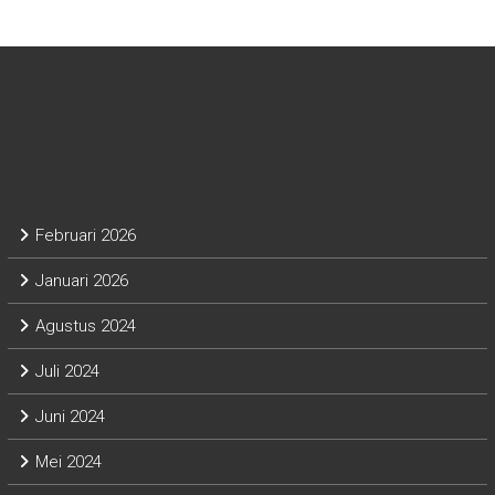
Archives
Februari 2026
Januari 2026
Agustus 2024
Juli 2024
Juni 2024
Mei 2024