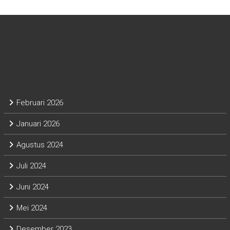
Archives
Februari 2026
Januari 2026
Agustus 2024
Juli 2024
Juni 2024
Mei 2024
Desember 2023