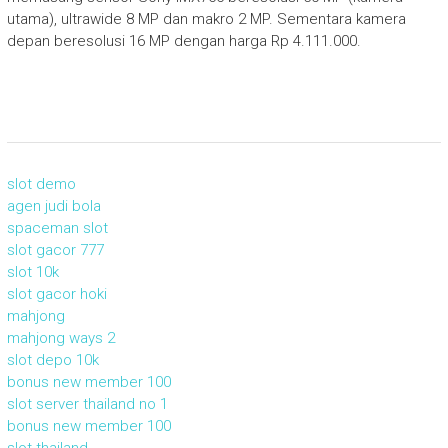
utama), ultrawide 8 MP dan makro 2 MP. Sementara kamera
depan beresolusi 16 MP dengan harga Rp 4.111.000.
slot demo
agen judi bola
spaceman slot
slot gacor 777
slot 10k
slot gacor hoki
mahjong
mahjong ways 2
slot depo 10k
bonus new member 100
slot server thailand no 1
bonus new member 100