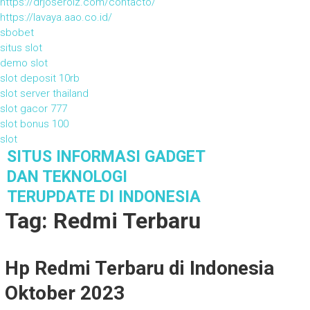
https://drjoseroiz.com/contacto/
https://lavaya.aao.co.id/
sbobet
situs slot
demo slot
slot deposit 10rb
slot server thailand
slot gacor 777
slot bonus 100
slot
S
SITUS INFORMASI GADGET
k
DAN TEKNOLOGI
i
TERUPDATE DI INDONESIA
p
Tag: Redmi Terbaru
t
o
c
o
Hp Redmi Terbaru di Indonesia
n
Oktober 2023
t
e