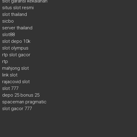
slot garansi kekalahan
situs slot resmi
slot thailand
sicbo
server thailand
slot88
slot depo 10k
slot olympus
rtp slot gacor
rtp
mahjong slot
link slot
rajacovid slot
slot 777
depo 25 bonus 25
spaceman pragmatic
slot gacor 777