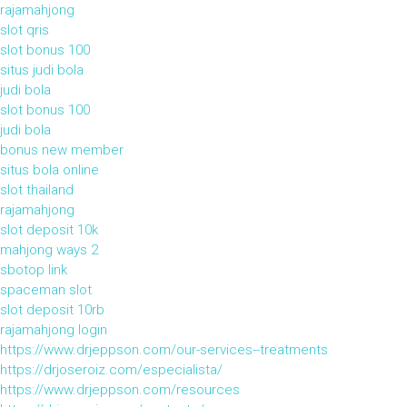
rajamahjong
slot qris
slot bonus 100
situs judi bola
judi bola
slot bonus 100
judi bola
bonus new member
situs bola online
slot thailand
rajamahjong
slot deposit 10k
mahjong ways 2
sbotop link
spaceman slot
slot deposit 10rb
rajamahjong login
https://www.drjeppson.com/our-services--treatments
https://drjoseroiz.com/especialista/
https://www.drjeppson.com/resources