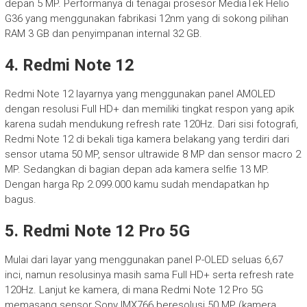
depan 5 MP. Performanya di tenagai prosesor MediaTek Helio
G36 yang menggunakan fabrikasi 12nm yang di sokong pilihan
RAM 3 GB dan penyimpanan internal 32 GB.
4. Redmi Note 12
Redmi Note 12 layarnya yang menggunakan panel AMOLED
dengan resolusi Full HD+ dan memiliki tingkat respon yang apik
karena sudah mendukung refresh rate 120Hz. Dari sisi fotografi,
Redmi Note 12 di bekali tiga kamera belakang yang terdiri dari
sensor utama 50 MP, sensor ultrawide 8 MP dan sensor macro 2
MP. Sedangkan di bagian depan ada kamera selfie 13 MP.
Dengan harga Rp 2.099.000 kamu sudah mendapatkan hp
bagus.
5. Redmi Note 12 Pro 5G
Mulai dari layar yang menggunakan panel P-OLED seluas 6,67
inci, namun resolusinya masih sama Full HD+ serta refresh rate
120Hz. Lanjut ke kamera, di mana Redmi Note 12 Pro 5G
memasang sensor Sony IMX766 beresolusi 50 MP (kamera