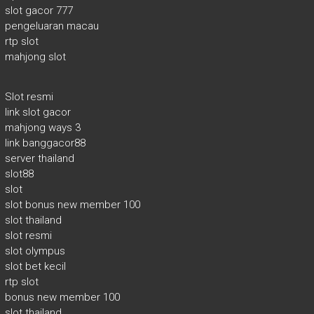
slot gacor 777
pengeluaran macau
rtp slot
mahjong slot
Slot resmi
link slot gacor
mahjong ways 3
link banggacor88
server thailand
slot88
slot
slot bonus new member 100
slot thailand
slot resmi
slot olympus
slot bet kecil
rtp slot
bonus new member 100
slot thailand