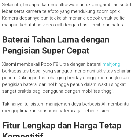
Selain itu, terdapat kamera ultra-wide untuk pengambilan sudut
lebar serta kamera telefoto yang mendukung zoom optik.
Kamera depannya pun tak kalah menarik, cocok untuk selfie
maupun kebutuhan video call dengan hasil jernih dan natural.
Baterai Tahan Lama dengan
Pengisian Super Cepat
Xiaomi membekali Poco F8 Ultra dengan baterai
mahjong
berkapasitas besar yang sanggup menemani aktivitas seharian
penuh. Dukungan fast charging berdaya tinggi memungkinkan
pengisian baterai dari nol hingga penuh dalam waktu singkat,
sangat praktis bagi pengguna dengan mobilitas tinggi.
Tak hanya itu, sistem manajemen daya berbasis AI membantu
mengoptimalkan konsumsi baterai agar lebih efisien.
Fitur Lengkap dan Harga Tetap
Kompetitif