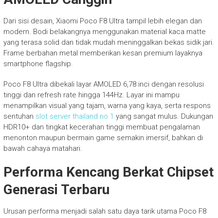
Dari sisi desain, Xiaomi Poco F8 Ultra tampil lebih elegan dan
modern. Bodi belakangnya menggunakan material kaca matte
yang terasa solid dan tidak mudah meninggalkan bekas sidik jari.
Frame berbahan metal memberikan kesan premium layaknya
smartphone flagship.
Poco F8 Ultra dibekali layar AMOLED 6,78 inci dengan resolusi
tinggi dan refresh rate hingga 144Hz. Layar ini mampu
menampilkan visual yang tajam, warna yang kaya, serta respons
sentuhan
slot server thailand no 1
yang sangat mulus. Dukungan
HDR10+ dan tingkat kecerahan tinggi membuat pengalaman
menonton maupun bermain game semakin imersif, bahkan di
bawah cahaya matahari.
Performa Kencang Berkat Chipset
Generasi Terbaru
Urusan performa menjadi salah satu daya tarik utama Poco F8