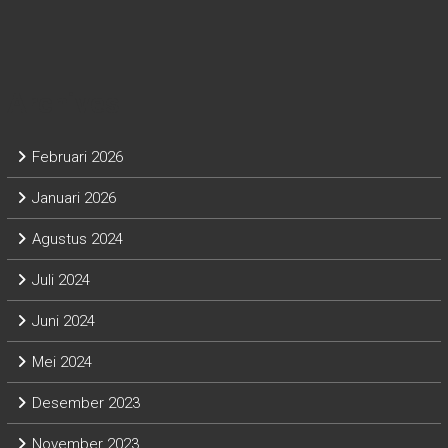
Archives
Februari 2026
Januari 2026
Agustus 2024
Juli 2024
Juni 2024
Mei 2024
Desember 2023
November 2023