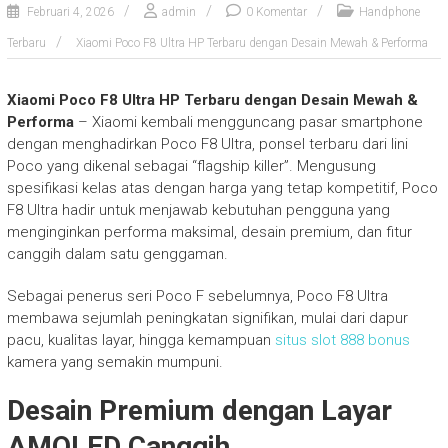
Februari 4, 2026
admin
0 Komentar
Handphone
n
t
Terbaru
Xiaomi Poco F8 Ultra HP Terbaru dengan Desain Mewah & Performa
Xiaomi Poco F8 Ultra HP Terbaru dengan Desain Mewah &
Performa
– Xiaomi kembali mengguncang pasar smartphone
dengan menghadirkan Poco F8 Ultra, ponsel terbaru dari lini
Poco yang dikenal sebagai “flagship killer”. Mengusung
spesifikasi kelas atas dengan harga yang tetap kompetitif, Poco
F8 Ultra hadir untuk menjawab kebutuhan pengguna yang
menginginkan performa maksimal, desain premium, dan fitur
canggih dalam satu genggaman.
Sebagai penerus seri Poco F sebelumnya, Poco F8 Ultra
membawa sejumlah peningkatan signifikan, mulai dari dapur
pacu, kualitas layar, hingga kemampuan
situs slot 888 bonus
kamera yang semakin mumpuni.
Desain Premium dengan Layar
AMOLED Canggih