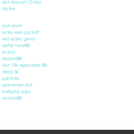
slot deposit 10 ribu
rtp live
slot resmi
lucky neko pg soft
slot aztec gems
daftar nova88
ibcbet
sbobet88
slot 10k
rajascatter 88
depo 5k
judi bola
spaceman slot
mahjong ways
sbobet88