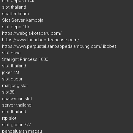
slot deposit 10k
slot thailand
scatter hitam
Slot Server Kamboja
slot depo 10k
https://webgis-kotabaru.com/
https://www.thehubcoffeehouse.com/
https://www.perpustakaanbappedalampung.com/
ibcbet
slot dana
Starlight Princess 1000
slot thailand
joker123
slot gacor
mahjong slot
slot88
spaceman slot
server thailand
slot thailand
rtp slot
slot gacor 777
pengeluaran macau