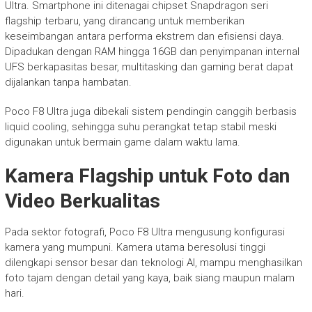
Ultra. Smartphone ini ditenagai chipset Snapdragon seri
flagship terbaru, yang dirancang untuk memberikan
keseimbangan antara performa ekstrem dan efisiensi daya.
Dipadukan dengan RAM hingga 16GB dan penyimpanan internal
UFS berkapasitas besar, multitasking dan gaming berat dapat
dijalankan tanpa hambatan.
Poco F8 Ultra juga dibekali sistem pendingin canggih berbasis
liquid cooling, sehingga suhu perangkat tetap stabil meski
digunakan untuk bermain game dalam waktu lama.
Kamera Flagship untuk Foto dan
Video Berkualitas
Pada sektor fotografi, Poco F8 Ultra mengusung konfigurasi
kamera yang mumpuni. Kamera utama beresolusi tinggi
dilengkapi sensor besar dan teknologi AI, mampu menghasilkan
foto tajam dengan detail yang kaya, baik siang maupun malam
hari.