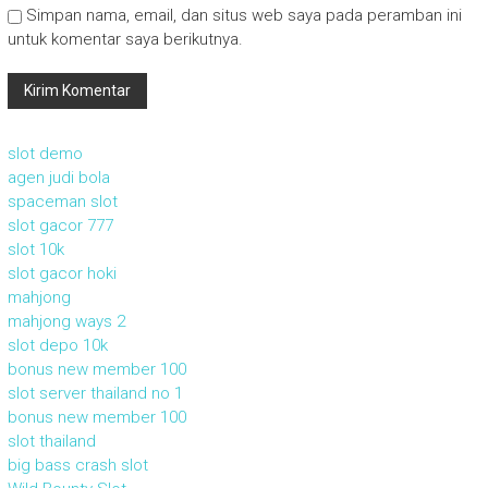
Simpan nama, email, dan situs web saya pada peramban ini
untuk komentar saya berikutnya.
slot demo
agen judi bola
spaceman slot
slot gacor 777
slot 10k
slot gacor hoki
mahjong
mahjong ways 2
slot depo 10k
bonus new member 100
slot server thailand no 1
bonus new member 100
slot thailand
big bass crash slot