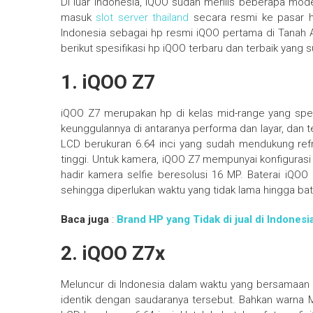
Di luar Indonesia, iQOO sudah merilis beberapa mo
masuk
slot server thailand
secara resmi ke pasar hp
Indonesia sebagai hp resmi iQOO pertama di Tanah 
berikut spesifikasi hp iQOO terbaru dan terbaik yang 
1. iQOO Z7
iQOO Z7 merupakan hp di kelas mid-range yang spes
keunggulannya di antaranya performa dan layar, dan 
LCD berukuran 6.64 inci yang sudah mendukung ref
tinggi. Untuk kamera, iQOO Z7 mempunyai konfiguras
hadir kamera selfie beresolusi 16 MP. Baterai iQOO
sehingga diperlukan waktu yang tidak lama hingga bate
Baca juga
:
Brand HP yang Tidak di jual di Indonesi
2. iQOO Z7x
Meluncur di Indonesia dalam waktu yang bersamaan
identik dengan saudaranya tersebut. Bahkan warna M