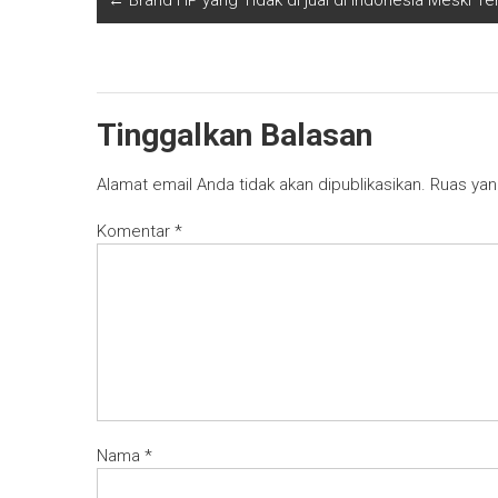
←
Brand HP yang Tidak di jual di Indonesia Meski Ter
Tinggalkan Balasan
Alamat email Anda tidak akan dipublikasikan.
Ruas yan
Komentar
*
Nama
*