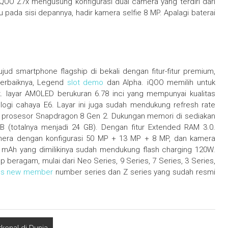
 iQOO Z7x mengusung konfigurasi dual camera yang terdiri dari
pada sisi depannya, hadir kamera selfie 8 MP. Apalagi baterai
ud smartphone flagship di bekali dengan fitur-fitur premium,
terbaiknya, Legend
slot demo
dan Alpha. iQOO memilih untuk
. layar AMOLED berukuran 6.78 inci yang mempunyai kualitas
ogi cahaya E6. Layar ini juga sudah mendukung refresh rate
11, prosesor Snapdragon 8 Gen 2. Dukungan memori di sediakan
 (totalnya menjadi 24 GB). Dengan fitur Extended RAM 3.0.
camera dengan konfigurasi 50 MP + 13 MP + 8 MP, dan kamera
 mAh yang dimilikinya sudah mendukung flash charging 120W.
eragam, mulai dari Neo Series, 9 Series, 7 Series, 3 Series,
us new member
number series dan Z series yang sudah resmi