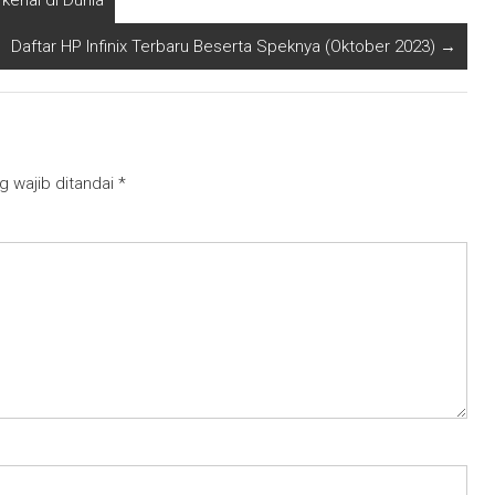
kenal di Dunia
Daftar HP Infinix Terbaru Beserta Speknya (Oktober 2023)
→
g wajib ditandai
*