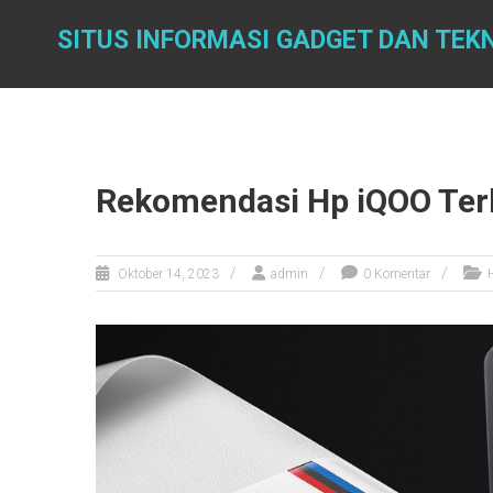
Skip
to
SITUS INFORMASI GADGET DAN TEKN
content
Rekomendasi Hp iQOO Ter
Oktober 14, 2023
admin
0 Komentar