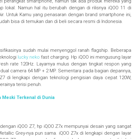
del perangkat smartphone, namun tak ada produk mereka yang
 lokal. Namun hal itu berubah dengan di rilisnya iQOO 11 di
Air. Untuk Kamu yang penasaran dengan brand smartphone ini,
sudah bisa di temukan dan di beli secara resmi di Indonesia.
ifikasinya sudah mulai menyenggol ranah flagship. Beberapa
teknologi
lucky neko
fast charging. Hp iQOO ini mengusung layar
resh rate 120Hz. Layarnya mulus dengan tingkat respon yang
i dual camera 64 MP + 2 MP. Sementara pada bagian depannya,
 Z7 di lengkapi dengan teknologi pengisian daya cepat 120W,
rainya terisi penuh.
a Meski Terkenal di Dunia
 dengan iQOO Z7, hp iQOO Z7x mempunyai desain yang sangat
etallic Grey-nya pun sama. iQOO Z7x di lengkapi dengan layar