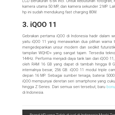
LCD berukuran 6.64 inci. Untuk kebutuhan fotografi,
kamera utama 50 MP, dan kamera sekunder 2 MP. Lalu 
hp ini sudah mendukung fast charging 80W.
3. iQOO 11
Gebrakan pertama iQOO di Indonesia hadir dalam wuj
yaitu iQOO 11 yang menawarkan dua pilihan warna 
mengedepankan unsur modern dan sedikit futuristik
tampilan WQHD+ yang sangat tajam. Tersedia teknol
144Hz. Performa menjadi daya tarik lain dari iQOO 
oleh RAM 16 GB yang dapat di tambah hingga 8 GB
internalnya besar, 256 GB. iQOO 11 modul triple 
depan 16 MP. Sebagai sumber tenaga, baterai 5000
iQOO mempunyai deretan seri smartphone yang cukup b
hingga Z Series. Dari semua seri tersebut, baru
bon
di Indonesia.