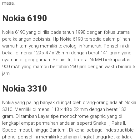
masa.
Nokia 6190
Nokia 6190 yang di rilis pada tahun 1998 dengan fokus utama
para kalangan pebisnis. Hp Nokia 6190 tersedia dalam pilihan
warna hitam yang memiliki teknologi inframerah. Ponsel ini di
bekali dimensi 129 x 47 x 28 mm dengan berat 141 gram yang
nyaman di genggaman. Selain itu, baterai Ni-MH berkapasitas
900 mAh yang mampu bertahan 250 jam dengan waktu bicara 5
jam.
Nokia 3310
Nokia yang paling banyak di ingat oleh orang-orang adalah Nokia
3310. Memiliki di mensi 113 x 48 x 22 mm dengan berat 133
gram. Di tambah Layar tipe monochrome graphic yang di
lengkapi empat permainan andalan seperti Snake II, Pairs II,
Space Impact, hingga Bantumi. Di kenal sebagai indestructible
phone, ponsel ini memiliki ketahanan tingkat tinggi ketika tidak