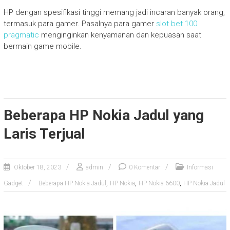
HP dengan spesifikasi tinggi memang jadi incaran banyak orang,
termasuk para gamer. Pasalnya para gamer
slot bet 100
pragmatic
menginginkan kenyamanan dan kepuasan saat
bermain game mobile.
Beberapa HP Nokia Jadul yang
Laris Terjual
Oktober 18, 2023
admin
0 Komentar
Informasi
,
,
,
Gadget
Beberapa HP Nokia Jadul
HP Nokia
HP Nokia 6600
HP Nokia Jadul