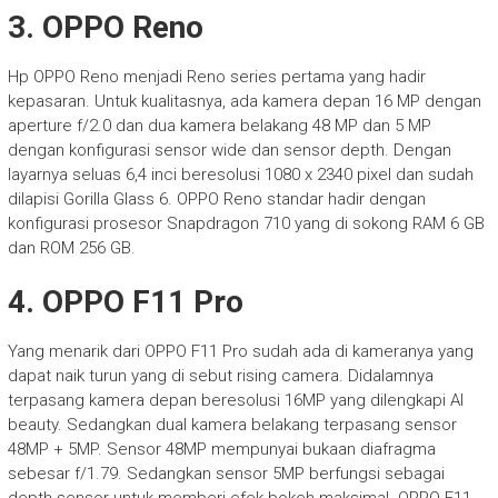
3. OPPO Reno
Hp OPPO Reno menjadi Reno series pertama yang hadir
kepasaran. Untuk kualitasnya, ada kamera depan 16 MP dengan
aperture f/2.0 dan dua kamera belakang 48 MP dan 5 MP
dengan konfigurasi sensor wide dan sensor depth. Dengan
layarnya seluas 6,4 inci beresolusi 1080 x 2340 pixel dan sudah
dilapisi Gorilla Glass 6. OPPO Reno standar hadir dengan
konfigurasi prosesor Snapdragon 710 yang di sokong RAM 6 GB
dan ROM 256 GB.
4. OPPO F11 Pro
Yang menarik dari OPPO F11 Pro sudah ada di kameranya yang
dapat naik turun yang di sebut rising camera. Didalamnya
terpasang kamera depan beresolusi 16MP yang dilengkapi AI
beauty. Sedangkan dual kamera belakang terpasang sensor
48MP + 5MP. Sensor 48MP mempunyai bukaan diafragma
sebesar f/1.79. Sedangkan sensor 5MP berfungsi sebagai
depth sensor untuk memberi efek bokeh maksimal. OPPO F11