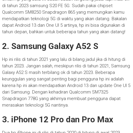
di tahun 2023 samsung S20 FE 5G. Sudah pakai chipset
Qualcomm SM8250 Snapdragon 865 yang memungikan kamu
mendapatkan teknologi 5G di waktu yang akan datang. Bakalan
dapat Android 13 dan One UI 5 artinya, hp ini bisa digunakan di
tahun depan, bahkan untuk beberapa tahun yang akan datang!
2. Samsung Galaxy A52 S
Hp ini rilis di tahun 2021 yang lalu di bilang jadul jika di hitung di
tahun 2023. Jangan salah, meskipun rilis di tahun 2021, Samsung
Galaxy A52 S masih terbilang ok di tahun 2023. Beberapa
keunggulan yang sangat penting bagi pengguna hp ini adalah
karena hp ini akan mendapatkan Android 13 dan update One UI 5
dari Samsung. Dengan kehadiran Qualcomm SM7325
Snapdragon 778G yang akhirnya membuat pengguna dapat
merasakan teknologi 5G nantinya.
3. iPhone 12 Pro dan Pro Max
Dua hp iPhone ini di rilis di tahun 2020 di hitung di awal 2023,