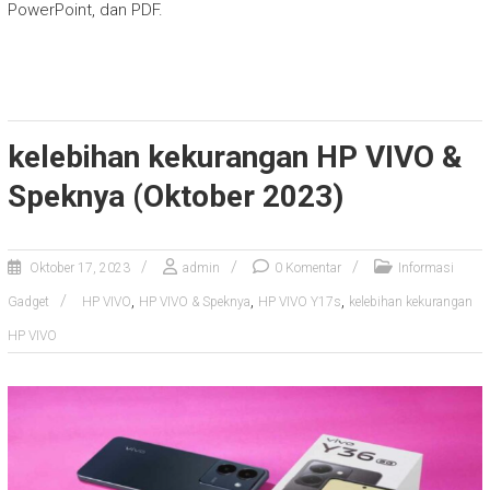
PowerPoint, dan PDF.
kelebihan kekurangan HP VIVO &
Speknya (Oktober 2023)
Oktober 17, 2023
admin
0 Komentar
Informasi
,
,
,
Gadget
HP VIVO
HP VIVO & Speknya
HP VIVO Y17s
kelebihan kekurangan
HP VIVO