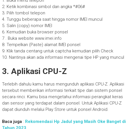
1. Buka menu telepon
2. Ketik kombinasi simbol dan angka *#06#
3. Pilih tombol telepon
4. Tunggu beberapa saat hingga nomor IMEI muncul
5. Salin (copy) nomor IMEI
6. Kemudian buka browser ponsel
7 . Buka website www.imei.info
8. Tempelkan (Paste) alamat IMEI ponsel
9. Klik tanda centang untuk captcha kemudian pilih Check
10. Nantinya akan ada informasi mengenai tipe HP yang muncul
3. Aplikasi CPU-Z
Terlebih dahulu kamu harus mengunduh aplikasi CPU-Z. Aplikasi
tersebut memberikan informasi terkait tipe dan sistem ponsel
secara rinci. Kamu bisa mengetahui informasi perangkat keras
dan sensor yang terdapat dalam ponsel. Untuk Aplikasi CPU-Z
dapat diunduh melalui Play Store untuk ponsel Android.
Baca juga
:
Rekomendasi Hp Jadul yang Masih Oke Banget di
Tahun 2023