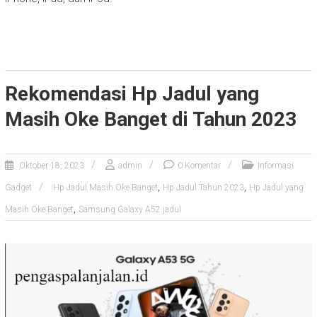
Rekomendasi Hp Jadul yang
Masih Oke Banget di Tahun 2023
Oktober 18, 2023
admin
0 Komentar
Informasi
,
,
Gadget
Hp Jadul Masih Oke Banget
Hp Jadul Tahun 2023
Hp Jadul yang
,
Masih Oke Banget
Samsung Galaxy A52 jadul