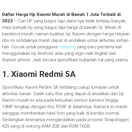
Daftar Harga Hp Xiaomi Murah di Bawah 1 Juta Terbaik di
2023
– Cari HP yang bagus tapi dana nya tidak terlalau banyak,
masi banyak hp yang bagus tapi harga di bawah 1jt. Meski di
banderol murah, namun kualitas hp Xiaomi dengan harga ratusan
ribu ini setidaknya masih dapat di andalkan untuk aktivitas sehari-
hari. Cocok untuk pengguna
mahjong
yang baru pertama kali
menggunakan hp Android, atau yang ingin naik tingkat dari
feature phone. Jadi secara spesifikasi bukanlah hal yang utama.
1. Xiaomi Redmi 5A
Spesifikasi Xiaomi Redmi 5A terbilang cukup lumayan untuk
aktivitas harian. Salah satu fitur yang dapat di andalkan dari hp
Xiaomi murah ini ada pada kekuatan sensor kamera hingga
13MP lengkap dengan fitur PDAF di dalamnya. Kamera ini masih
sanggup memberikan hasil foto yang baik di kondisi normal.
Sedangkan kinerjanya mengandalkan pada prosesr Snapdragon
425 yang di sokong RAM 2GB dan ROM 16GB.